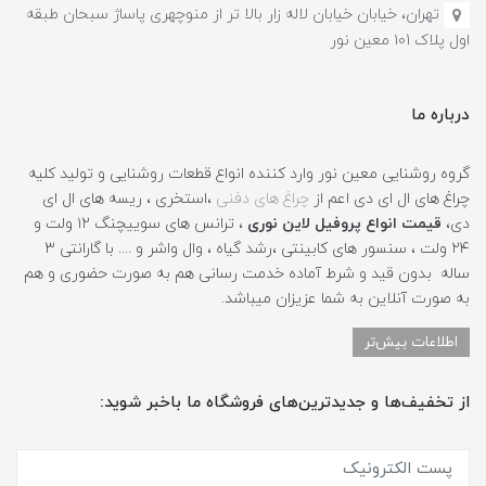
تهران، خیابان خیابان لاله زار بالا تر از منوچهری پاساژ سبحان طبقه
اول پلاک ۱۰1 معین نور
درباره ما
گروه روشنایی معین نور وارد کننده انواع قطعات روشنایی و تولید کلیه
چراغ های ال ای دی اعم از
چراغ های دفنی
،استخری ، ریسه های ال ای
دی،
قیمت انواع پروفیل لاین نوری
، ترانس های سوییچنگ ۱۲ ولت و
۲۴ ولت ، سنسور های کابینتی ،رشد گیاه ، وال واشر و .... با گارانتی ۳
ساله بدون قید و شرط آماده خدمت رسانی هم به صورت حضوری و هم
به صورت آنلاین به شما عزیزان میباشد.
اطلاعات بیش‌تر
از تخفیف‌ها و جدیدترین‌های فروشگاه ما باخبر شوید: