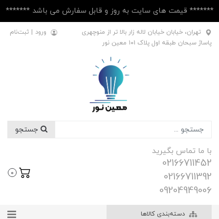
******* قیمت های سایت به روز و قابل سفارش می باشد *******
تهران، خیابان خیابان لاله زار بالا تر از منوچهری
ورود
|
ثبت‌نام
پاساژ سبحان طبقه اول پلاک ۱۰1 معین نور
جستجو
با ما تماس بگیرید
02166711452
0
02166711392
09204949006
دسته‌بندی کالاها