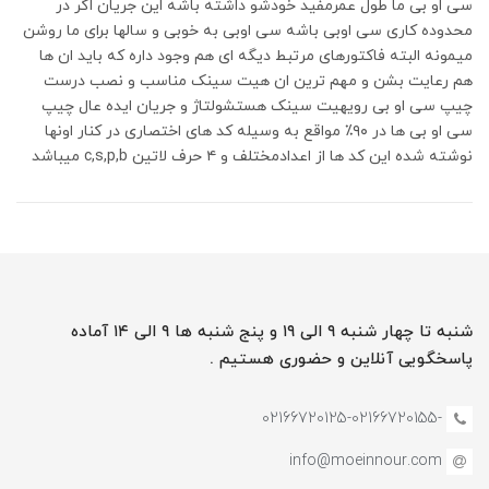
سی او بی ما طول عمرمفید خودشو داشته باشه این جریان اگر در
محدوده کاری سی او‌بی باشه سی او‌بی به خوبی و سالها برای ما روشن
میمونه البته فاکتورهای مرتبط دیگه ای هم وجود داره که باید ان ها
هم رعایت بشن و مهم ترین ان هیت سینک مناسب و نصب درست
چیپ سی او بی رویهیت سینک هستشولتاژ و جریان ایده عال چیپ
سی او بی ها در ۹۰٪ مواقع به وسیله کد های اختصاری در کنار اونها
نوشته شده این کد ها از اعدادمختلف و ۴ حرف لاتین c,s,p,b میباشد
شنبه تا چهار شنبه ۹ الی ۱۹ و پنج شنبه ها ۹ الی ۱۴ آماده
پاسخگویی آنلاین و حضوری هستیم .
-02166720125-02166720155
info@moeinnour.com