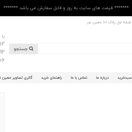
******* قیمت های سایت به روز و قابل سفارش می باشد *******
 پلاک ۱۰1 معین نور
با 
52
جستجو
92
06
سبدخرید
درباره ما
تماس با ما
راهنمای خرید
گالری تصاویر معین ن