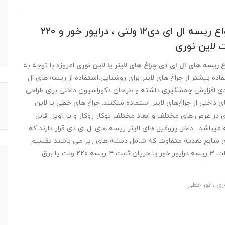
انواع ریسه ال ای دی۱۲ ولتی ، درایور خور و ۲۲۰
 لاین نوری
ع ریسه های ال ای دی چراغ های لاینر یا لاین نوری
امروزه با توجه به
اده بیشتر از چراغ های لاینر برای روشنایی،استفاده از ریسه های ال
ی افزایش چمشگیری داشته و طراحان دکوراسیون داخلی برای طراحی
 داخلی از چراغ‌های لاینر استفاده میکنند. چراغ های خطی یا لاین
 در عرض های مختلف و ابعاد مختلف توکار روکار و یا آویز قابل
ه میباشد . داخل پروفیل های لاینر ریسه های ال ای دی قرار دارند که
ی منابع تغذیه متفاوت که شامل دسته های زیر می باشند تقسیم
می شوند .۱-نوار اس ام دی ۱۲ ولت ۲- نوار اس ام دی ۲۴ ولت ۳ ریسه درایور خور یا جریان ثابت ۴-ریسه ۲۲۰ ولت یا برق
وری ، نور خطی