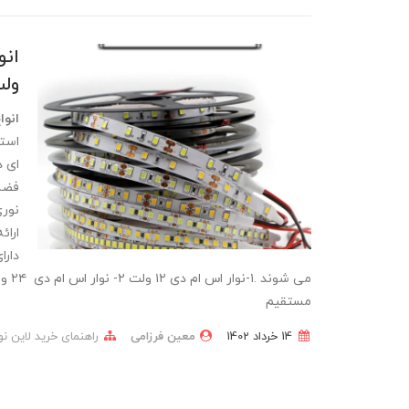
ولت
انوا
استف
ای د
فضای
نوری
ارائ
دارا
مستقیم
14 خرداد 1402
معین فرزامی
راهنمای خرید‌ لاین ن