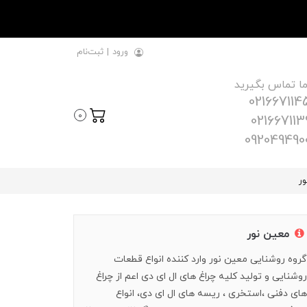
ورود
|
ثبت‌نام
ما تماس بگیرید
021667114
0
021667113
092049490
ور
معین نور
گروه روشنایی معین نور وارد کننده انواع قطعات
روشنایی و تولید کلیه چراغ های ال ای دی اعم از چراغ
های دفنی ،استخری ، ریسه های ال ای دی، انواع