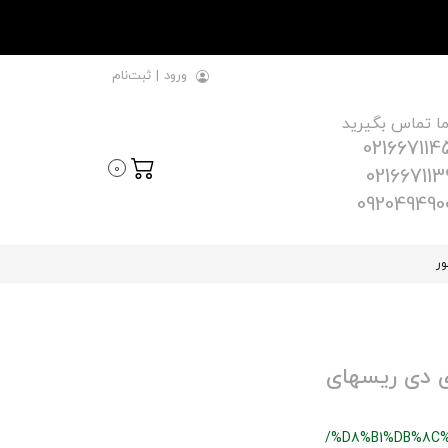
ورود
|
ثبت‌نام
ما تماس بگیرید
021667114
0
021667113
092049490
ور
7 نکته‎ای که باید پیش از خرید و نصب چراغ‎های ال ای دی ریسه‎ای
/%D8%B1%DB%8C