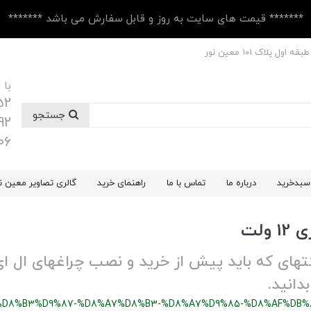
******* قیمت های سایت به روز و قابل سفارش می باشد *******
 پلاک ۱۰1 معین نور
با 
52
جستجو
92
06
سبدخرید
درباره ما
تماس با ما
راهنمای خرید
گالری تصاویر معین ن
ولت
%D8%B3%D9%87-%D8%A7%D8%B3-%D8%A7%D9%85-%D8%AF%DB%8