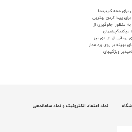
صی برای همه کاربردها
 برای آموزش تازه‎کاران و متخصصان برای پیدا کردن بهترین
فاده از آنها به منظور جلوگیری از
به وجود آمدن مشکلات رایج باشد. چراغ‎های ریسه‎ای ال ای دی: چه چیزی آنها را ویژه می‎کند؟چراغ‎های
ل ای دی، که در زبان انگلیسی به نام چراغ‎های ریسه‎ی ال ای دی یا چراغ‎های روبانی ال ای دی نیز
ته می‎شوند، دارای ابعادی کوچک و قابلیت انعطاف‎پذیری بالاییهستند. ال ای دی‎های بهینه بر روی برد مدار
چاپی با ضخامت 10mm و ابعاد 3ft در 16.4ftقرار می‎گیرند. ریسه‎های ال ای دی انعطاف‎پذیر ویژگی‎های
شگاه
نماد اعتماد الکترونیک و نماد ساماندهی