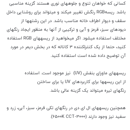
کسانی که خواهان تنوع و جلوه‎های نوری هستند گزینه مناسبی
باشد. ریسه‎ RGBرنگش تغییر می‎کند و می‎تواند برای روشنایی داخل
سقف و دیوار اطراف خانه مناسب باشد. در این رشته‎ها از
دیودهای سبز، قرمز و آبی و ترکیبی از آنها به منظور ایجاد رنگ‎های
مختلف استفاده می‎شود. اگر می‎خواهید از ریسه‎های RGB استفاده
کنید، حتما از یک کنترل‎کننده 3 کاناله که در بخش دیمر در مورد
آن توضیح داده شده است استفاده کنید.
ریسه‎های ماورای بنفش (UV) ‎ نیز موجود است. استفاده
از این ریسه‎ها برای کاربردهای UV یا برای ساختن
رنگ‎های تیره می‎تواند یک گزینه عالی باشد.
همچنین ریسه‎های ال ای دی در رنگ‎های تکی قرمز، سبز، آبی، زرد و
سفید نیز وجود دارند (3000-6500K CCT).