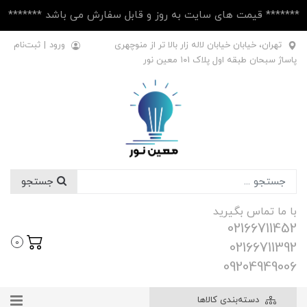
******* قیمت های سایت به روز و قابل سفارش می باشد *******
تهران، خیابان خیابان لاله زار بالا تر از منوچهری
ورود
|
ثبت‌نام
پاساژ سبحان طبقه اول پلاک ۱۰1 معین نور
جستجو
با ما تماس بگیرید
02166711452
0
02166711392
09204949006
دسته‌بندی کالاها