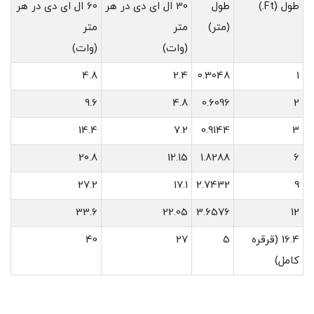
طول (Ft.)
طول
30 ال ای دی در هر
60 ال ای دی در هر
(متر)
متر
متر
(وات)
(وات)
4.8
2.4
0.3048
1
9.6
4.8
0.6096
2
14.4
7.2
0.9144
3
20.8
12.15
1.8288
6
27.2
17.1
2.7432
9
33.6
22.05
3.6576
12
16.4 (قرقره
5
27
40
کامل)