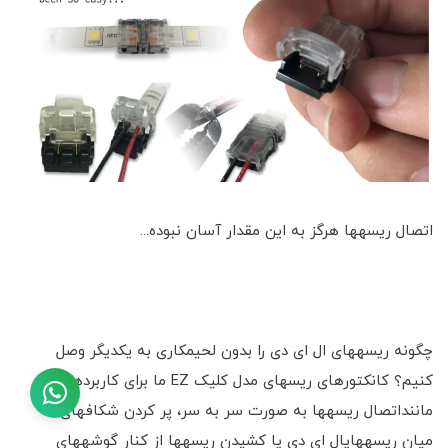
اتصال ریسه‎ها هرگز به این مقدار آسان نبوده...
چگونه ریسه‎های ال ای دی را بدون لحیم‎کاری به یکدیگر وصل
کنیم؟ کانکتورهای ریسه‎ای مدل کلیک EZ ما برای کاربردهایی
ماننداتصال ریسه‎ها به صورت سر به سر، پر کردن شکاف‎های
میان ریسه‎هایال ای دی یا کشیدن ریسه‎ها از کنار گوشه‎های