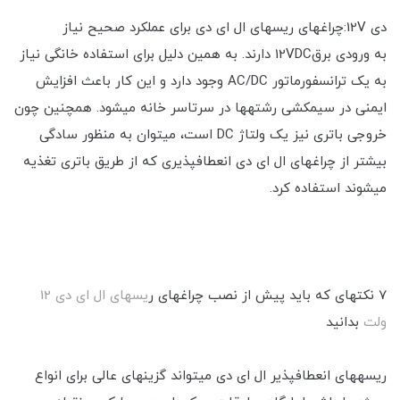
دی 12V:چراغ‎های ریسه‎ای ال ای دی برای عملکرد صحیح نیاز
به ورودی برق12VDC دارند. به همین دلیل برای استفاده خانگی نیاز
به یک ترانسفورماتور AC/DC وجود دارد و این کار باعث افزایش
ایمنی در سیم‎کشی رشته‎ها در سرتاسر خانه می‎شود. همچنین چون
خروجی باتری نیز یک ولتاژ DC است، می‎توان به منظور سادگی
بیشتر از چراغ‎های ال ای دی‎ انعطاف‎پذیری که از طریق باتری تغذیه
می‎شوند استفاده کرد.
7 نکته‎ای که باید پیش از نصب چراغ‎های ر
یسه‎ای ال ای دی 12
ولت
بدانید
ریسه‎های انعطاف‎پذیر ال ای دی می‎تواند گزینه‎ای عالی برای انواع