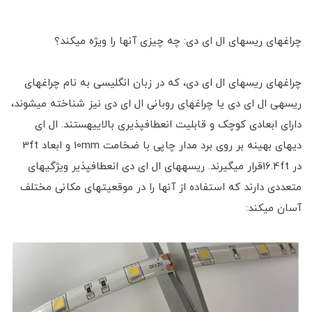
چراغ‎های ریسه‎ای ال ای دی: چه چیزی آنها را ویژه می‎کند؟
چراغ‎های ریسه‎ای ال ای دی، که در زبان انگلیسی به نام چراغ‎های
ریسه‎ی ال ای دی یا چراغ‎های روبانی ال ای دی نیز شناخته می‎شوند،
دارای ابعادی کوچک و قابلیت انعطاف‎پذیری بالاییهستند. ال ای
دی‎های بهینه بر روی برد مدار چاپی با ضخامت 10mm و ابعاد 3ft
در 16.4ftقرار می‎گیرند. ریسه‎های ال ای دی انعطاف‎پذیر ویژگی‎های
متعددی دارند که استفاده از آنها را در موقعیت‎های مکانی مختلف
آسان می‎کند: