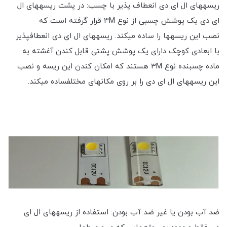
ریسه‎های ال ای دی انعطاف پذیر با چسب: در پشت ریسه‎های ال
ای دی یک پوشش چسبی از نوع 3M قرار گرفته است که
نصب این ریسه‎ها را ساده می‎کند. ریسه‎های ال ای دی انعطاف‎پذیر
با ابعادی کوچک دارای یک پوشش پشتی قابل کندن آغشته به
ماده چسبنده نوع 3M هستند که امکان کندن این ریسه‎ و نصب
این ریسه‎های ال ای دی را بر روی مکان‎های مختلفساده می‎کند.
ضد آب بودن یا غیر ضد آب بودن: استفاده از‎ ریسه‎های ال ای