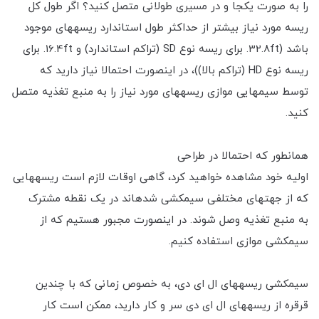
را به صورت یکجا و در مسیری طولانی متصل کنید؟ اگر طول کل
ریسه مورد نیاز بیشتر از حداکثر طول استاندارد ریسه‎های موجود
باشد (32.8ft. برای ریسه نوع SD (تراکم استاندارد) و 16.4ft. برای
ریسه نوع HD (تراکم بالا))، در اینصورت احتمالا نیاز دارید که
توسط سیم‎هایی موازی ریسه‎های مورد نیاز را به منبع تغذیه متصل
کنید.
همان‎طور که احتمالا در طراحی
اولیه خود مشاهده خواهید کرد، گاهی اوقات لازم است ریسه‎هایی
که از جهت‎های مختلفی سیم‎کشی شده‎اند در یک نقطه مشترک
به منبع تغذیه وصل شوند. در اینصورت مجبور هستیم که از
سیم‎کشی موازی استفاده کنیم.
سیم‎کشی ریسه‎های ال ای دی، به خصوص زمانی که با چندین
قرقره از ریسه‎های ال ای دی سر و کار دارید، ممکن است کار