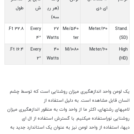
ای دی
(هر ری
ش
طول
سه‎)
32.8 Ft.
Every
27
540/Me
30/Meter
Stand.
4″
Watts
ter
(SD)
16.4 Ft.
Every
40
1080/M
60/Meter
High
2″
Watts
(HD)
یک لومن واحد اندازه‎گیری میزان روشنایی است که توسط چشم
انسان قابل مشاهده است. به دلیل استفاده از
لامپ‎های رشته‎ای، اکثر ما از واحد وات به منظور اندازه‎گیری میزان
روشنایی نوراستفاده می‎کنیم. با گسترش استفاده از ال ای
دی‎ها، استفاده از واحد لومن نیز به عنوان یک استاندارد جدید به