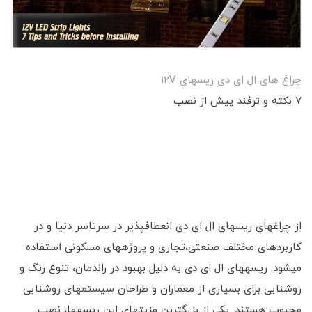
چراغ های ال ای دی ریسه‎ای 12V
7 نکته و ترفند پیش از نصب
از چراغ‎های ریسه‎ای ال ای دی انعطاف‎پذیر در سرتاسر دنیا و در
کاربردهای مختلف صنعتی،تجاری و پروژه‎های مسکونی استفاده
می‎شود. ریسه‎های ال ای دی به دلیل بهبود در راندمان، تنوع رنگ و
روشنایی برای بسیاری از معماران و طراحان سیستم‎های روشنایی
محبوب هستند. یکی از بزرگترین مزیت‎های این ریسه‎ها، نصب