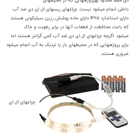
دی فقط محدود بهپروژه‎هایی که در محیط‎های
داخلی انجام می‎شود نیست. چراغ‎های ریسه‎ای ال ای دی ضد آب
دارای استاندارد IP65 دارای ماده پوشش رزین سیلیکونی هستند
که باعث محافظت از قطعات آنها در برابر رطوبت و خاک
می‎شود. اگرچه چراغ‎های ال ای دی ضد آب کمی گران‎تر هستند اما
برای پروژه‎هایی که در محیط‎های باز یا نزدیک به آب انجام می‎شود
ضروری هستند.
چراغ‎های ال ای