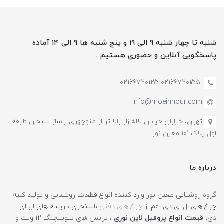
شنبه تا چهار شنبه ۹ الی ۱۹ و پنج شنبه ها ۹ الی ۱۴ آماده
پاسخگویی آنلاین و حضوری هستیم .
-02166720125-02166720155
info@moeinnour.com
تهران، خیابان خیابان لاله زار بالا تر از منوچهری پاساژ سبحان طبقه
اول پلاک ۱۰1 معین نور
درباره ما
گروه روشنایی معین نور وارد کننده انواع قطعات روشنایی و تولید کلیه
چراغ های ال ای دی اعم از
چراغ های دفنی
،استخری ، ریسه های ال ای
دی،
قیمت انواع پروفیل لاین نوری
، ترانس های سوییچنگ ۱۲ ولت و