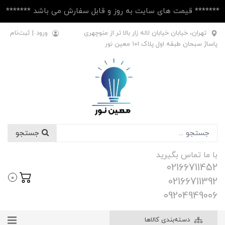
******* قیمت های سایت به روز و قابل سفارش می باشد *******
تهران، خیابان خیابان لاله زار بالا تر از منوچهری
ورود
|
ثبت‌نام
پاساژ سبحان طبقه اول پلاک ۱۰1 معین نور
جستجو
با ما تماس بگیرید
02166711452
0
02166711392
09204949006
دسته‌بندی کالاها