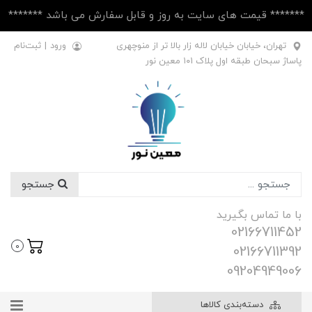
******* قیمت های سایت به روز و قابل سفارش می باشد *******
تهران، خیابان خیابان لاله زار بالا تر از منوچهری
ورود
|
ثبت‌نام
پاساژ سبحان طبقه اول پلاک ۱۰1 معین نور
جستجو
با ما تماس بگیرید
02166711452
0
02166711392
09204949006
دسته‌بندی کالاها