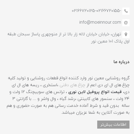
-02166720125-02166720155
info@moeinnour.com
تهران، خیابان خیابان لاله زار بالا تر از منوچهری پاساژ سبحان طبقه
اول پلاک ۱۰1 معین نور
درباره ما
گروه روشنایی معین نور وارد کننده انواع قطعات روشنایی و تولید کلیه
چراغ های ال ای دی اعم از
چراغ های دفنی
،استخری ، ریسه های ال ای
دی،
قیمت انواع پروفیل لاین نوری
، ترانس های سوییچنگ ۱۲ ولت و
۲۴ ولت ، سنسور های کابینتی ،رشد گیاه ، وال واشر و .... با گارانتی ۳
ساله بدون قید و شرط آماده خدمت رسانی هم به صورت حضوری و هم
به صورت آنلاین به شما عزیزان میباشد.
اطلاعات بیش‌تر