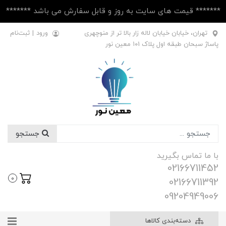
******* قیمت های سایت به روز و قابل سفارش می باشد *******
تهران، خیابان خیابان لاله زار بالا تر از منوچهری
ورود
|
ثبت‌نام
پاساژ سبحان طبقه اول پلاک ۱۰1 معین نور
جستجو
با ما تماس بگیرید
02166711452
0
02166711392
09204949006
دسته‌بندی کالاها