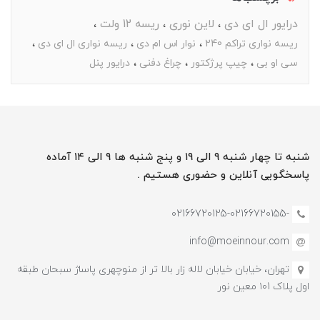
درایور ال ای دی
لاین نوری
ریسه 12 ولت
ریسه نواری تراکم 240
نوار اس ام دی
ریسه نواری ال ای دی
سی او بی
چیپ پرژکتور
چراغ دفنی
درایور پنل
شنبه تا چهار شنبه ۹ الی ۱۹ و پنج شنبه ها ۹ الی ۱۴ آماده
پاسخگویی آنلاین و حضوری هستیم .
-02166720125-02166720155
info@moeinnour.com
تهران، خیابان خیابان لاله زار بالا تر از منوچهری پاساژ سبحان طبقه
اول پلاک ۱۰1 معین نور