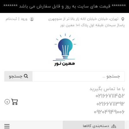
******* قیمت های سایت به روز و قابل سفارش می باشد *******
تهران، خیابان خیابان لاله زار بالا تر از منوچهری
ورود
|
ثبت‌نام
پاساژ سبحان طبقه اول پلاک ۱۰1 معین نور
جستجو
با ما تماس بگیرید
02166711452
0
02166711392
09204949006
دسته‌بندی کالاها