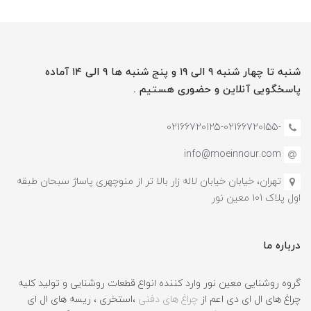
شنبه تا چهار شنبه ۹ الی ۱۹ و پنج شنبه ها ۹ الی ۱۴ آماده
پاسخگویی آنلاین و حضوری هستیم .
-02166720125-02166720155
info@moeinnour.com
تهران، خیابان خیابان لاله زار بالا تر از منوچهری پاساژ سبحان طبقه
اول پلاک ۱۰1 معین نور
درباره ما
گروه روشنایی معین نور وارد کننده انواع قطعات روشنایی و تولید کلیه
چراغ های ال ای دی اعم از
چراغ های دفنی
،استخری ، ریسه های ال ای