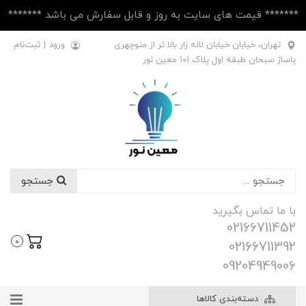
******* قیمت های سایت به روز و قابل سفارش می باشد *******
تهران، خیابان خیابان لاله زار بالا تر از منوچهری
ورود
|
ثبت‌نام
پاساژ سبحان طبقه اول پلاک ۱۰1 معین نور
جستجو
با ما تماس بگیرید
02166711452
0
02166711392
09204949006
دسته‌بندی کالاها