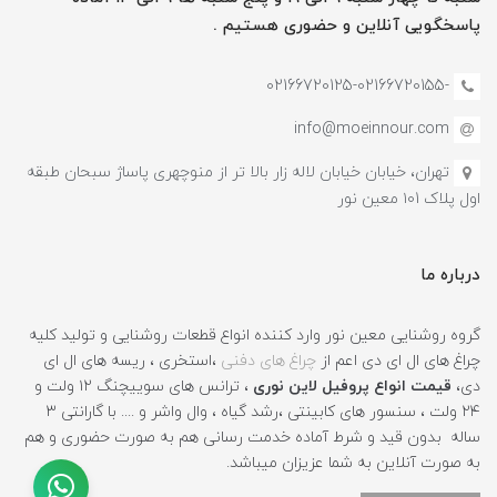
پاسخگویی آنلاین و حضوری هستیم .
-02166720125-02166720155
info@moeinnour.com
تهران، خیابان خیابان لاله زار بالا تر از منوچهری پاساژ سبحان طبقه
اول پلاک ۱۰1 معین نور
درباره ما
گروه روشنایی معین نور وارد کننده انواع قطعات روشنایی و تولید کلیه
چراغ های ال ای دی اعم از
چراغ های دفنی
،استخری ، ریسه های ال ای
دی،
قیمت انواع پروفیل لاین نوری
، ترانس های سوییچنگ ۱۲ ولت و
۲۴ ولت ، سنسور های کابینتی ،رشد گیاه ، وال واشر و .... با گارانتی ۳
ساله بدون قید و شرط آماده خدمت رسانی هم به صورت حضوری و هم
به صورت آنلاین به شما عزیزان میباشد.