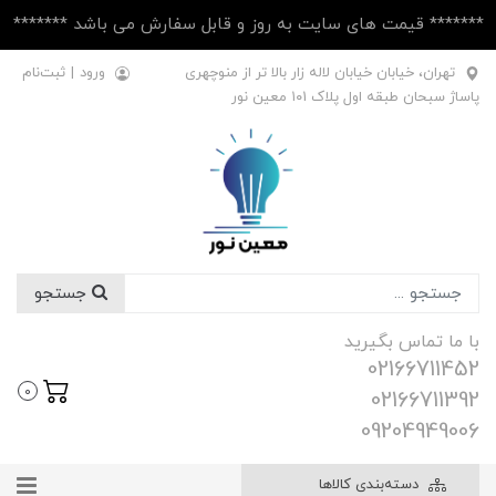
******* قیمت های سایت به روز و قابل سفارش می باشد *******
تهران، خیابان خیابان لاله زار بالا تر از منوچهری
ورود
|
ثبت‌نام
پاساژ سبحان طبقه اول پلاک ۱۰1 معین نور
جستجو
با ما تماس بگیرید
02166711452
0
02166711392
09204949006
دسته‌بندی کالاها