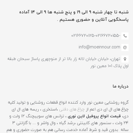
شنبه تا چهار شنبه ۹ الی ۱۹ و پنج شنبه ها ۹ الی ۱۴ آماده
پاسخگویی آنلاین و حضوری هستیم .
-02166720125-02166720155
info@moeinnour.com
تهران، خیابان خیابان لاله زار بالا تر از منوچهری پاساژ سبحان طبقه
اول پلاک ۱۰1 معین نور
درباره ما
گروه روشنایی معین نور وارد کننده انواع قطعات روشنایی و تولید کلیه
چراغ های ال ای دی اعم از
چراغ های دفنی
،استخری ، ریسه های ال ای
دی،
قیمت انواع پروفیل لاین نوری
، ترانس های سوییچنگ ۱۲ ولت و
۲۴ ولت ، سنسور های کابینتی ،رشد گیاه ، وال واشر و .... با گارانتی ۳
ساله بدون قید و شرط آماده خدمت رسانی هم به صورت حضوری و هم