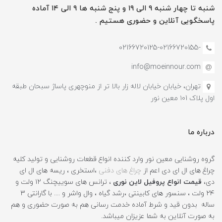
شنبه تا چهار شنبه ۹ الی ۱۹ و پنج شنبه ها ۹ الی ۱۴ آماده
پاسخگویی آنلاین و حضوری هستیم .
-02166720125-02166720155
info@moeinnour.com
تهران، خیابان خیابان لاله زار بالا تر از منوچهری پاساژ سبحان طبقه
اول پلاک ۱۰1 معین نور
درباره ما
گروه روشنایی معین نور وارد کننده انواع قطعات روشنایی و تولید کلیه
چراغ های ال ای دی اعم از
چراغ های دفنی
،استخری ، ریسه های ال ای
دی،
قیمت انواع پروفیل لاین نوری
، ترانس های سوییچنگ ۱۲ ولت و
۲۴ ولت ، سنسور های کابینتی ،رشد گیاه ، وال واشر و .... با گارانتی ۳
ساله بدون قید و شرط آماده خدمت رسانی هم به صورت حضوری و هم
به صورت آنلاین به شما عزیزان میباشد.