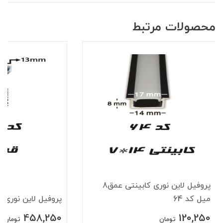
محصولات مرتبط
پروفیل لاین نوری کابینتی عمق8
میل کد 64
پروفیل لاین نوری قرن
458,250
120,250
تومان
تومان