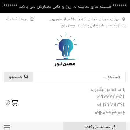
******* قیمت های سایت به روز و قابل سفارش می باشد *******
تهران، خیابان خیابان لاله زار بالا تر از منوچهری
ورود
|
ثبت‌نام
پاساژ سبحان طبقه اول پلاک ۱۰1 معین نور
جستجو
با ما تماس بگیرید
02166711452
0
02166711392
09204949006
دسته‌بندی کالاها