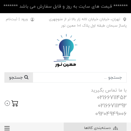
******* قیمت های سایت به روز و قابل سفارش می باشد *******
تهران، خیابان خیابان لاله زار بالا تر از منوچهری
ورود
|
ثبت‌نام
پاساژ سبحان طبقه اول پلاک ۱۰1 معین نور
جستجو
با ما تماس بگیرید
02166711452
0
02166711392
09204949006
دسته‌بندی کالاها