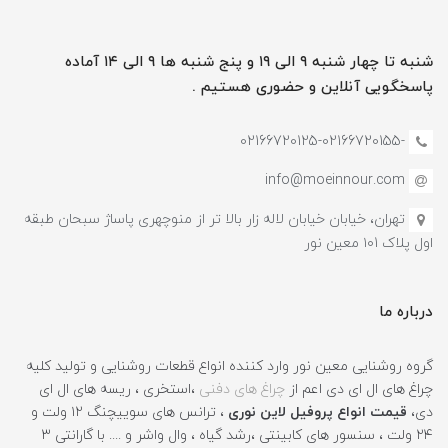
شنبه تا چهار شنبه ۹ الی ۱۹ و پنج شنبه ها ۹ الی ۱۴ آماده
پاسخگویی آنلاین و حضوری هستیم .
-02166720125-02166720155
info@moeinnour.com
تهران، خیابان خیابان لاله زار بالا تر از منوچهری پاساژ سبحان طبقه
اول پلاک ۱۰1 معین نور
درباره ما
گروه روشنایی معین نور وارد کننده انواع قطعات روشنایی و تولید کلیه
چراغ های ال ای دی اعم از
چراغ های دفنی
،استخری ، ریسه های ال ای
دی،
قیمت انواع پروفیل لاین نوری
، ترانس های سوییچنگ ۱۲ ولت و
۲۴ ولت ، سنسور های کابینتی ،رشد گیاه ، وال واشر و .... با گارانتی ۳