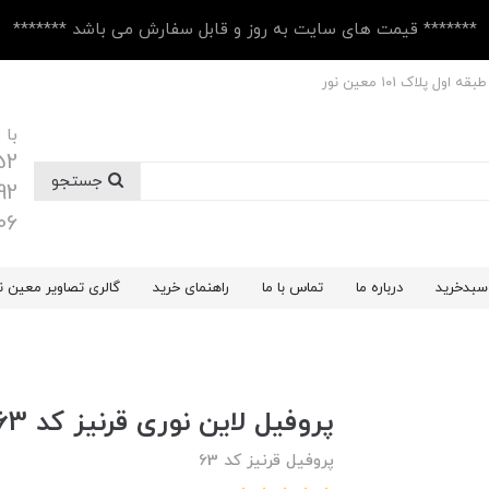
******* قیمت های سایت به روز و قابل سفارش می باشد *******
 پلاک ۱۰1 معین نور
با 
52
جستجو
92
06
سبدخرید
درباره ما
تماس با ما
راهنمای خرید
گالری تصاویر معین ن
پروفیل لاین نوری قرنیز کد 63
پروفیل قرنیز کد 63