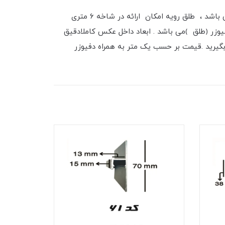
پروفیل لاین نوری قرنیز کد 63 در شاخه های ۳ متری و شاخه 6 متری و در سه رنگ ، سفید ، مشکی و نقره ای قابل عرضه می باشد ، طلق رویه امکان ارائه در شاخه ۶ متری
زر ﴿طلق ﴾می باشد . ابعاد داخل عکس کاملادقیق
بگیرید .قیمت بر حسب یک متر به همراه دفیوزر