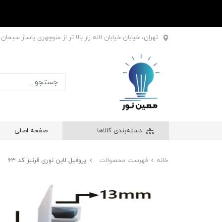
تهران، خیابان خیابان لاله زار بالا تر از منوچهری پاساژ سبحان طبقه اول
دسته‌بندی کالاها
صفحه اصلی
خانه
فهرست محصولات
پروفیل لاین نوری قرنیز کد 63