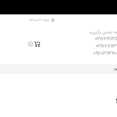
ورود
|
ثبت‌نام
ما تماس بگیرید
021667114
0
021667113
092049490
ور