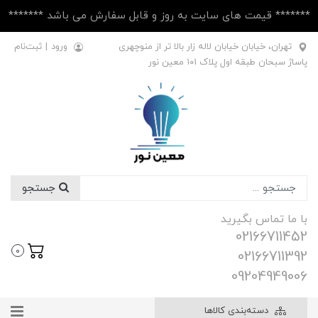
******* قیمت های سایت به روز و قابل سفارش می باشد *******
تهران، خیابان خیابان لاله زار بالا تر از منوچهری
ورود
|
ثبت‌نام
پاساژ سبحان طبقه اول پلاک ۱۰1 معین نور
جستجو
با ما تماس بگیرید
02166711452
0
02166711392
09204949006
دسته‌بندی کالاها