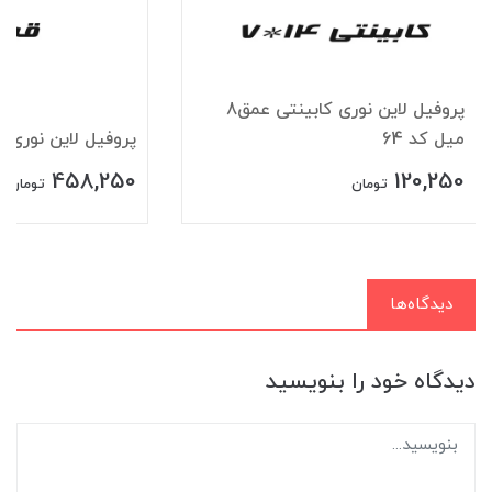
پروفیل لاین نوری کابینتی عمق8
میل کد 64
پروفیل لاین نوری قرن
458,250
120,250
تومان
تومان
دیدگاه‌ها
دیدگاه خود را بنویسید