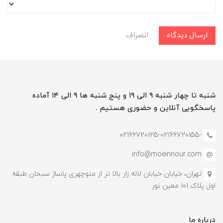
ارسال دیدگاه
انصراف
شنبه تا چهار شنبه ۹ الی ۱۹ و پنج شنبه ها ۹ الی ۱۴ آماده
پاسخگویی آنلاین و حضوری هستیم .
-02166720125-02166720155
info@moeinnour.com
تهران، خیابان خیابان لاله زار بالا تر از منوچهری پاساژ سبحان طبقه
اول پلاک ۱۰1 معین نور
درباره ما