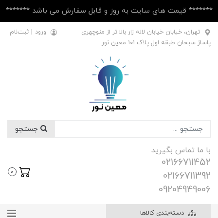
******* قیمت های سایت به روز و قابل سفارش می باشد *******
تهران، خیابان خیابان لاله زار بالا تر از منوچهری
ورود
|
ثبت‌نام
پاساژ سبحان طبقه اول پلاک ۱۰1 معین نور
جستجو
با ما تماس بگیرید
02166711452
0
02166711392
09204949006
دسته‌بندی کالاها