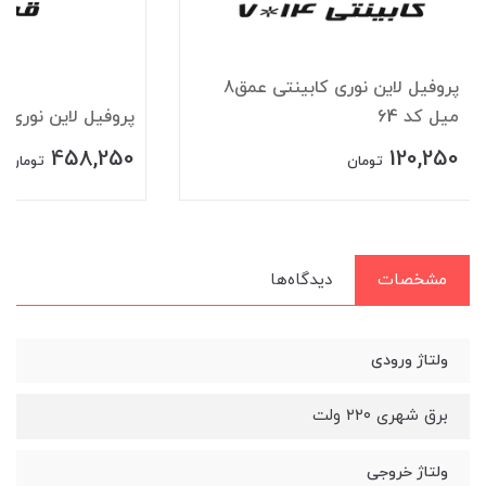
پروفیل لاین نوری کابینتی عمق8
میل کد 64
پروفیل لاین نوری قرن
458,250
120,250
تومان
تومان
مشخصات
دیدگاه‌ها
ولتاژ ورودی
برق شهری ۲۲۰ ولت
ولتاژ خروجی