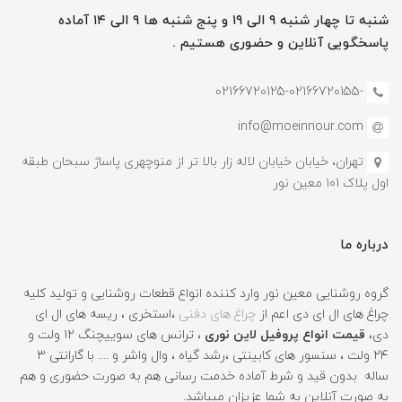
شنبه تا چهار شنبه ۹ الی ۱۹ و پنج شنبه ها ۹ الی ۱۴ آماده
پاسخگویی آنلاین و حضوری هستیم .
-02166720125-02166720155
info@moeinnour.com
تهران، خیابان خیابان لاله زار بالا تر از منوچهری پاساژ سبحان طبقه
اول پلاک ۱۰1 معین نور
درباره ما
گروه روشنایی معین نور وارد کننده انواع قطعات روشنایی و تولید کلیه
چراغ های ال ای دی اعم از
چراغ های دفنی
،استخری ، ریسه های ال ای
دی،
قیمت انواع پروفیل لاین نوری
، ترانس های سوییچنگ ۱۲ ولت و
۲۴ ولت ، سنسور های کابینتی ،رشد گیاه ، وال واشر و .... با گارانتی ۳
ساله بدون قید و شرط آماده خدمت رسانی هم به صورت حضوری و هم
به صورت آنلاین به شما عزیزان میباشد.