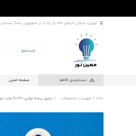
تهران، خیابان خیابان لاله زار بالا تر از منوچهری پاساژ سبحان طبقه اول
دسته‌بندی کالاها
صفحه اصلی
خانه
فهرست محصولات
درایور ریسه نواری ۶۰+۶۰ وات دو خروجی مناسب لاین نوری