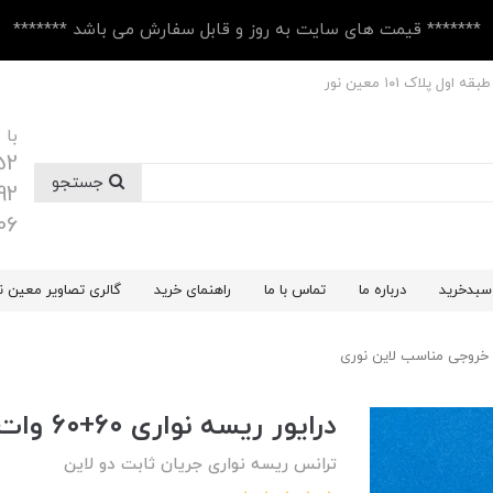
******* قیمت های سایت به روز و قابل سفارش می باشد *******
 پلاک ۱۰1 معین نور
با 
52
جستجو
92
06
سبدخرید
درباره ما
تماس با ما
راهنمای خرید
گالری تصاویر معین ن
درایور ریسه نواری ۶۰+۶۰ وات دو خروجی مناسب لاین نوری
ترانس ریسه نواری جریان ثابت دو لاین