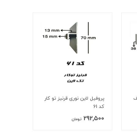
ف
پروفیل لاین نوری قرنیز تو کار
پروفیل 
کد 61
تک لاین ک
27,500
292,500
تومان