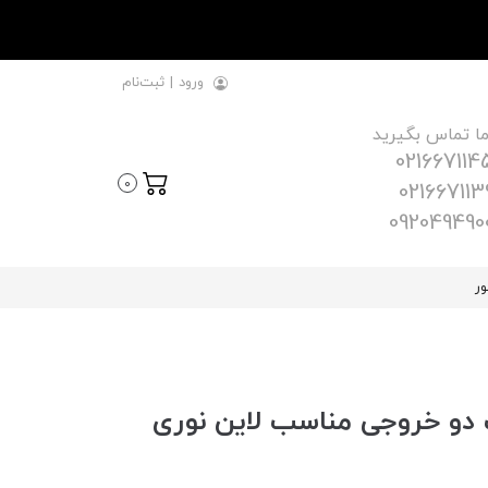
ورود
|
ثبت‌نام
ما تماس بگیرید
021667114
0
021667113
092049490
ور