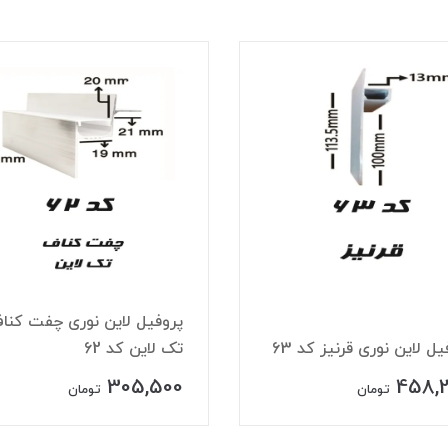
پروفیل لاین نوری چفت کنا
یل لاین نوری قرنیز کد 63
تک لاین کد 62
305,500
458,
تومان
تومان