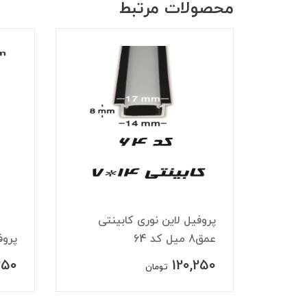
محصولات مرتبط
 چراغ مگنتی ۴۸ ولت
پروفیل لاین نوری کابینتی
عمق8 میل کد 64
پروف
250
120,250
تومان