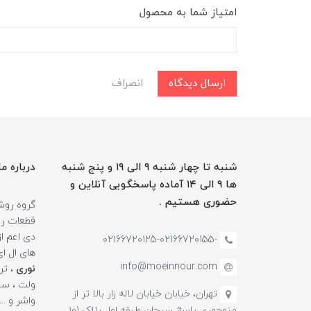
امتیاز شما به محصول
ارسال دیدگاه
انصراف
شنبه تا چهار شنبه ۹ الی ۱۹ و پنج شنبه
درباره ما
ها ۹ الی ۱۴ آماده پاسخگویی آنلاین و
حضوری هستیم .
گروه روشن
قطعات روش
دی اعم ا
-02166720125-02166720155
های ال ا
info@moeinnour.com
نوری
ولت ، سنس
تهران، خیابان خیابان لاله زار بالا تر از
منوچهری پاساژ سبحان طبقه اول پلاک ۱۰1