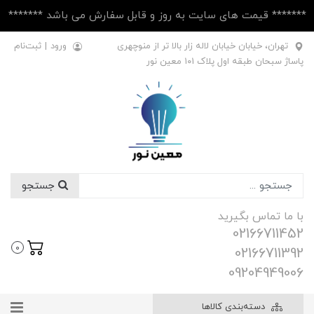
******* قیمت های سایت به روز و قابل سفارش می باشد *******
تهران، خیابان خیابان لاله زار بالا تر از منوچهری
ورود
|
ثبت‌نام
پاساژ سبحان طبقه اول پلاک ۱۰1 معین نور
جستجو
با ما تماس بگیرید
02166711452
0
02166711392
09204949006
دسته‌بندی کالاها