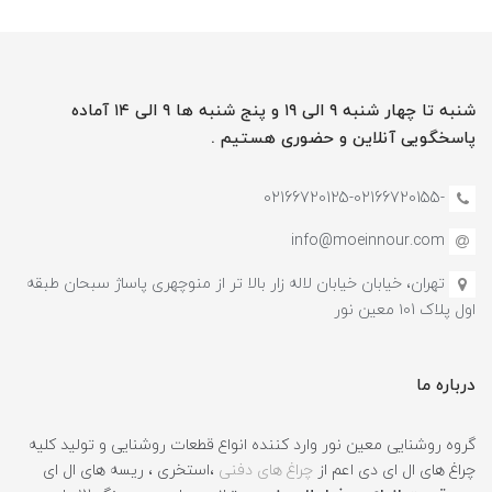
شنبه تا چهار شنبه ۹ الی ۱۹ و پنج شنبه ها ۹ الی ۱۴ آماده
پاسخگویی آنلاین و حضوری هستیم .
-02166720125-02166720155
info@moeinnour.com
تهران، خیابان خیابان لاله زار بالا تر از منوچهری پاساژ سبحان طبقه
اول پلاک ۱۰1 معین نور
درباره ما
گروه روشنایی معین نور وارد کننده انواع قطعات روشنایی و تولید کلیه
چراغ های ال ای دی اعم از
چراغ های دفنی
،استخری ، ریسه های ال ای