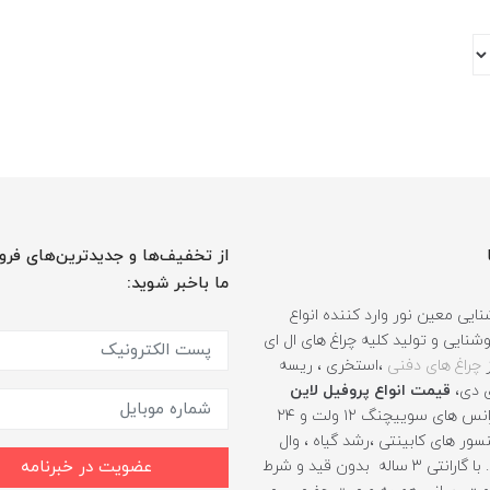
از تخفیف‌ها و جدیدترین‌های فرو
ما باخبر شوید:
ایی معین نور وارد کننده انواع
نایی و تولید کلیه چراغ های ال ای
ز
چراغ های دفنی
،استخری ، ریسه
ی دی،
قیمت انواع پروفیل لاین
، ترانس های سوییچنگ ۱۲ ولت و ۲۴
ور های کابینتی ،رشد گیاه ، وال
واشر و .... با گارانتی ۳ ساله بدون قید و شرط
عضویت در خبرنامه