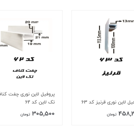
پروفیل لاین نوری چفت کنا
یل لاین نوری قرنیز کد 63
تک لاین کد 62
305,500
458,
تومان
تومان