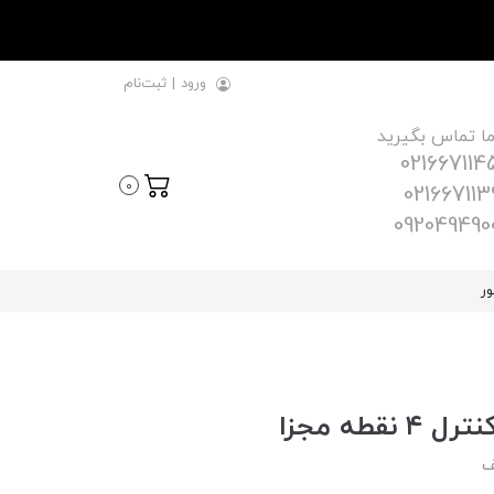
ورود
|
ثبت‌نام
ما تماس بگیرید
021667114
0
021667113
092049490
ور
طه مجزا
ف