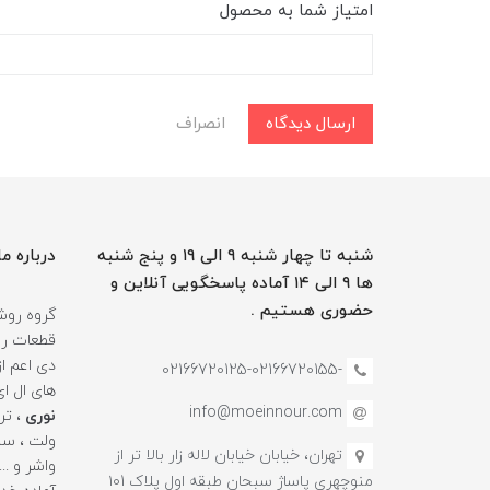
امتیاز شما به محصول
ارسال دیدگاه
انصراف
شنبه تا چهار شنبه ۹ الی ۱۹ و پنج شنبه
درباره ما
ها ۹ الی ۱۴ آماده پاسخگویی آنلاین و
حضوری هستیم .
گروه روشن
قطعات روش
دی اعم ا
-02166720125-02166720155
های ال ا
info@moeinnour.com
نوری
ولت ، سنس
تهران، خیابان خیابان لاله زار بالا تر از
منوچهری پاساژ سبحان طبقه اول پلاک ۱۰1