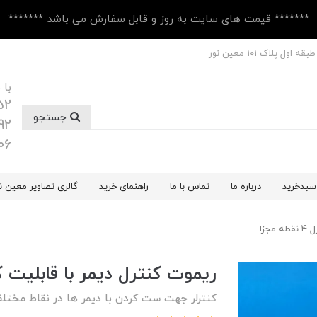
******* قیمت های سایت به روز و قابل سفارش می باشد *******
 پلاک ۱۰1 معین نور
با 
52
جستجو
92
06
سبدخرید
درباره ما
تماس با ما
راهنمای خرید
گالری تصاویر معین ن
جزا
ریموت کنترل دیمر با قابلیت کنترل ۴ نق
کنترلر جهت ست کردن با دیمر ها در نقاط مختل