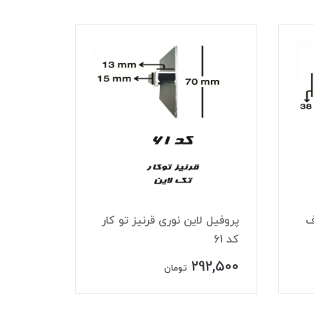
ف
پروفیل لاین نوری قرنیز تو کار
پروفیل 
کد 61
تک لاین ک
27,500
292,500
تومان