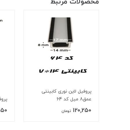
محصولات مرتبط
 چراغ مگنتی ۴۸ ولت
پروفیل لاین نوری کابینتی
عمق8 میل کد 64
پروف
250
120,250
تومان