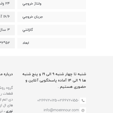
٢٤ ولت
ولتاژ خروجي
١٦/٦ آمپر
جريان خروجي
٣ سال
گازانتي
52*32*220 میلیمتر
ابعاد
شنبه تا چهار شنبه ۹ الی ۱۹ و پنج شنبه
درباره ما
ها ۹ الی ۱۴ آماده پاسخگویی آنلاین و
حضوری هستیم .
گروه روشن
قطعات روش
دی اعم ا
-02166720125-02166720155
های ال ا
info@moeinnour.com
نوری