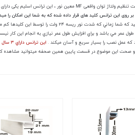
، توجه داشته باشيد كه شما زماني كه شدت نور ريسه
كه عمل نصب را بسيار سريع و آسان ميكند .
اين ترانس داراي ٣ سال گارانتي بي قيد و شرط مي باشد