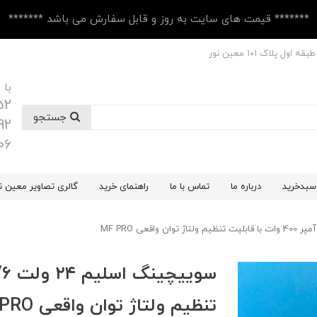
******* قیمت های سایت به روز و قابل سفارش می باشد *******
 پلاک ۱۰1 معین نور
با 
52
جستجو
92
06
سبدخرید
درباره ما
تماس با ما
راهنمای خرید
گالری تصاویر معین ن
تنظیم ولتاژ توان واقعی MF PRO