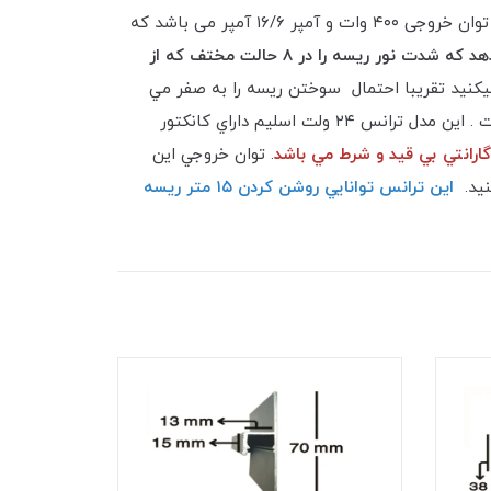
سوییچینگ‌ اسلیم ۲۴ ولت ۱۶/۶ آمپر 400 وات با قابلیت تنظیم ولتاژ توان واقعی MF معين نور ، این ترانس اسلیم یکی دارای توان خروجی ۴۰۰ وات و آمپر ۱۶/۶ آمپر می باشد که
بر روی این ترانس کلید های قرار داده شده که به شما این امکان را میدهد که شدت نور ریسه را در ٨ حالت مختف كه از
 ٢٤ ولت را توسط اين كليدها كم ميكنيد تقريبا احتمال سوختن ريسه را به صفر مي
رسانيد ، ولي در كل ريسه هاي ٢٤ ولتي داراي بيشترين طول عمر مي باشد و براي افزايش طول عمر نيازي به انجام اين كار نيست . اين مدل ترانس ٢٤ ولت اسليم داراي كانكتور
. توان خروجي اين
اين ترانس توانايي روشن كردن ١٥ متر ريسه