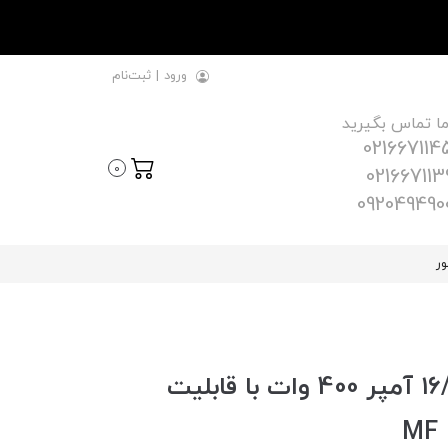
ورود
|
ثبت‌نام
ما تماس بگیرید
021667114
0
021667113
092049490
ور
سوییچینگ‌ اسلیم ۲۴ ولت ۱۶/۶ آمپر 400 وات با قابلیت