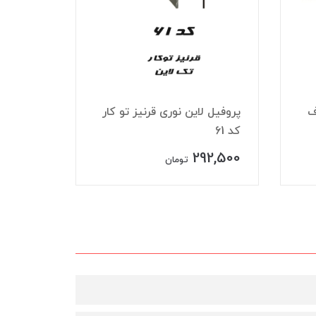
ف
پروفیل لاین نوری قرنیز تو کار
پروفیل 
کد 61
تک لاین ک
27,500
292,500
تومان