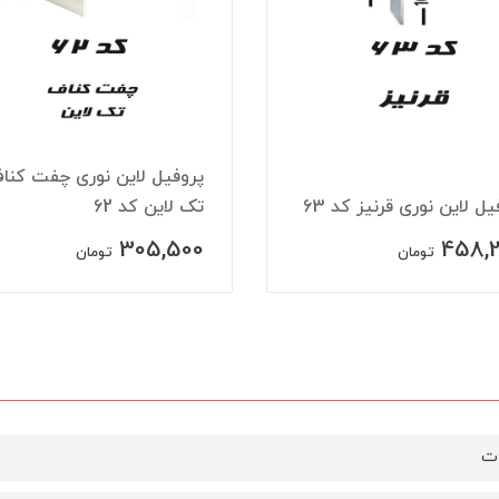
پروفیل لاین نوری چفت کنا
یل لاین نوری قرنیز کد 63
تک لاین کد 62
305,500
458,
تومان
تومان