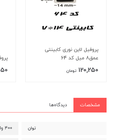
 چراغ مگنتی ۴۸ ولت
پروفیل لاین نوری کابینتی
عمق8 میل کد 64
پروف
250
120,250
تومان
مشخصات
دیدگاه‌ها
٤٠٠ وات
توان