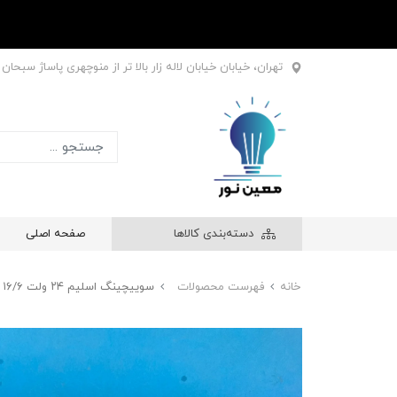
تهران، خیابان خیابان لاله زار بالا تر از منوچهری پاساژ سبحان طبقه اول
دسته‌بندی کالاها
صفحه اصلی
خانه
فهرست محصولات
سوییچینگ‌ اسلیم ۲۴ ولت ۱۶/۶ آمپر 400 وات با قابلیت تنظیم ولتاژ توان واقعی MF PRO