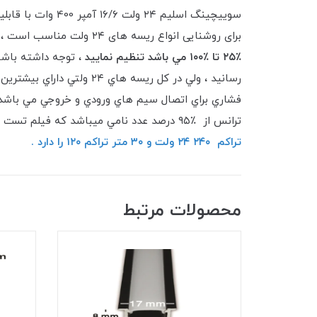
برای روشنایی انواع ریسه های ۲۴ ولت مناسب است ،
٪؜٢٥ تا ٪؜١٠٠ مي باشد تنظيم نماييد
فشاري براي اتصال سيم هاي ورودي و خروجي مي باشد 
ترانس از ٪؜٩٥ درصد عدد نامي ميباشد كه فيلم تست و صحت اين موضوع در قسمت پايين همين صحفه ميتوانيد مشاهده كنيد.
تراكم ٢٤٠ ٢٤ ولت و ٣٠ متر تراكم ١٢٠ را دارد .
محصولات مرتبط