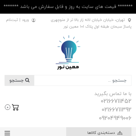
******* قیمت های سایت به روز و قابل سفارش می باشد *******
تهران، خیابان خیابان لاله زار بالا تر از منوچهری
ورود
|
ثبت‌نام
پاساژ سبحان طبقه اول پلاک ۱۰1 معین نور
جستجو
با ما تماس بگیرید
02166711452
0
02166711392
09204949006
دسته‌بندی کالاها