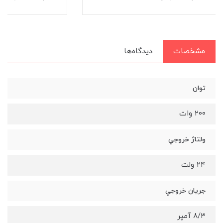
مشخصات
دیدگاه‌ها
توان
٢٠٠ وات
ولتاژ خروجي
٢٤ ولت
جريان خروجي
٨/٣ آمپر