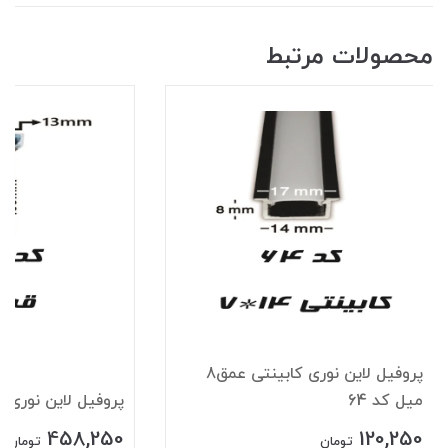
محصولات مرتبط
پروفیل لاین نوری کابینتی عمق8
میل کد 64
پروفیل لاین نوری قرن
458,250
120,250
تومان
تومان