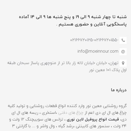
شنبه تا چهار شنبه ۹ الی ۱۹ و پنج شنبه ها ۹ الی ۱۴ آماده
پاسخگویی آنلاین و حضوری هستیم .
-02166720125-02166720155
info@moeinnour.com
تهران، خیابان خیابان لاله زار بالا تر از منوچهری پاساژ سبحان طبقه
اول پلاک ۱۰1 معین نور
درباره ما
گروه روشنایی معین نور وارد کننده انواع قطعات روشنایی و تولید کلیه
چراغ های ال ای دی اعم از
چراغ های دفنی
،استخری ، ریسه های ال ای
دی،
قیمت انواع پروفیل لاین نوری
، ترانس های سوییچنگ ۱۲ ولت و
۲۴ ولت ، سنسور های کابینتی ،رشد گیاه ، وال واشر و .... با گارانتی ۳