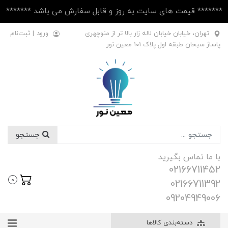
******* قیمت های سایت به روز و قابل سفارش می باشد *******
تهران، خیابان خیابان لاله زار بالا تر از منوچهری
ورود
|
ثبت‌نام
پاساژ سبحان طبقه اول پلاک ۱۰1 معین نور
جستجو
با ما تماس بگیرید
02166711452
0
02166711392
09204949006
دسته‌بندی کالاها