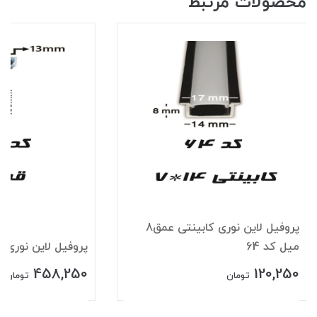
محصولات مرتبط
پروفیل لاین نوری کابینتی عمق8
میل کد 64
پروفیل لاین نوری قرن
458,250
120,250
تومان
تومان