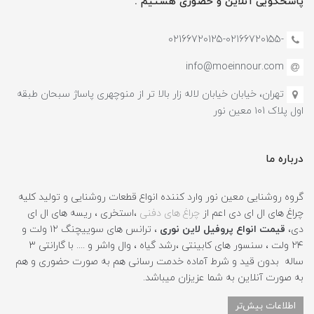
پاسخگویی آنلاین و حضوری هستیم .
-02166720125-02166720155
info@moeinnour.com
تهران، خیابان خیابان لاله زار بالا تر از منوچهری پاساژ سبحان طبقه
اول پلاک ۱۰1 معین نور
درباره ما
گروه روشنایی معین نور وارد کننده انواع قطعات روشنایی و تولید کلیه
چراغ های ال ای دی اعم از
چراغ های دفنی
،استخری ، ریسه های ال ای
دی،
قیمت انواع پروفیل لاین نوری
، ترانس های سوییچنگ ۱۲ ولت و
۲۴ ولت ، سنسور های کابینتی ،رشد گیاه ، وال واشر و .... با گارانتی ۳
ساله بدون قید و شرط آماده خدمت رسانی هم به صورت حضوری و هم
به صورت آنلاین به شما عزیزان میباشد.
اطلاعات بیش‌تر