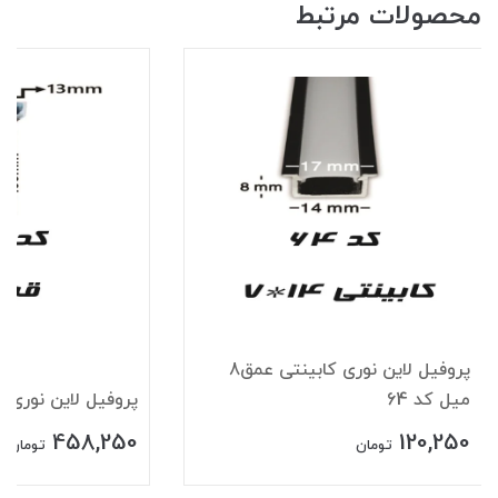
محصولات مرتبط
پروفیل لاین نوری کابینتی عمق8
میل کد 64
پروفیل لاین نوری قرن
458,250
120,250
تومان
تومان