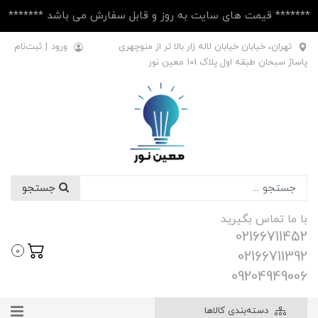
******* قیمت های سایت به روز و قابل سفارش می باشد *******
تهران، خیابان خیابان لاله زار بالا تر از منوچهری
ورود
|
ثبت‌نام
پاساژ سبحان طبقه اول پلاک ۱۰1 معین نور
جستجو
با ما تماس بگیرید
02166711452
0
02166711392
09204949006
دسته‌بندی کالاها