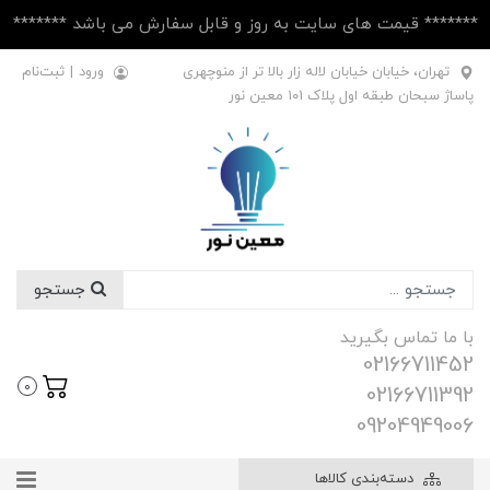
******* قیمت های سایت به روز و قابل سفارش می باشد *******
تهران، خیابان خیابان لاله زار بالا تر از منوچهری
ورود
|
ثبت‌نام
پاساژ سبحان طبقه اول پلاک ۱۰1 معین نور
جستجو
با ما تماس بگیرید
02166711452
0
02166711392
09204949006
دسته‌بندی کالاها