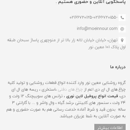
پاسخگویی آنلاین و حضوری هستیم .
-02166720125-02166720155
info@moeinnour.com
تهران، خیابان خیابان لاله زار بالا تر از منوچهری پاساژ سبحان طبقه
اول پلاک ۱۰1 معین نور
درباره ما
گروه روشنایی معین نور وارد کننده انواع قطعات روشنایی و تولید کلیه
چراغ های ال ای دی اعم از
چراغ های دفنی
،استخری ، ریسه های ال ای
دی،
قیمت انواع پروفیل لاین نوری
، ترانس های سوییچنگ ۱۲ ولت و
۲۴ ولت ، سنسور های کابینتی ،رشد گیاه ، وال واشر و .... با گارانتی ۳
ساله بدون قید و شرط آماده خدمت رسانی هم به صورت حضوری و هم
به صورت آنلاین به شما عزیزان میباشد.
اطلاعات بیش‌تر