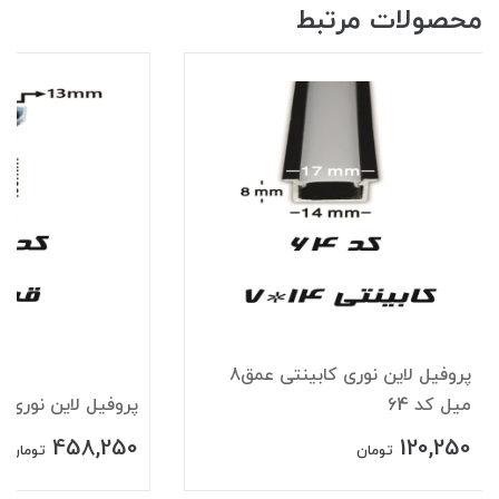
محصولات مرتبط
پروفیل لاین نوری کابینتی عمق8
میل کد 64
پروفیل لاین نوری قرن
458,250
120,250
تومان
تومان