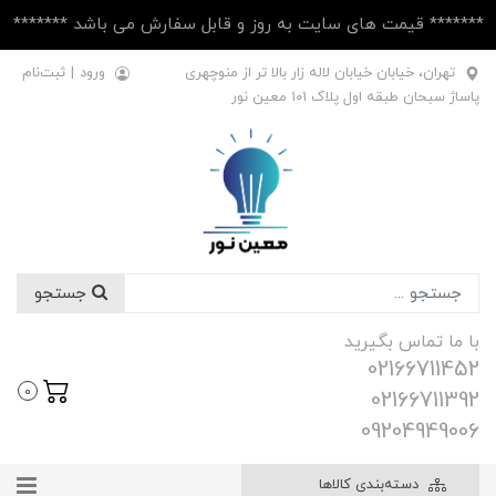
******* قیمت های سایت به روز و قابل سفارش می باشد *******
تهران، خیابان خیابان لاله زار بالا تر از منوچهری
ورود
|
ثبت‌نام
پاساژ سبحان طبقه اول پلاک ۱۰1 معین نور
جستجو
با ما تماس بگیرید
02166711452
0
02166711392
09204949006
دسته‌بندی کالاها