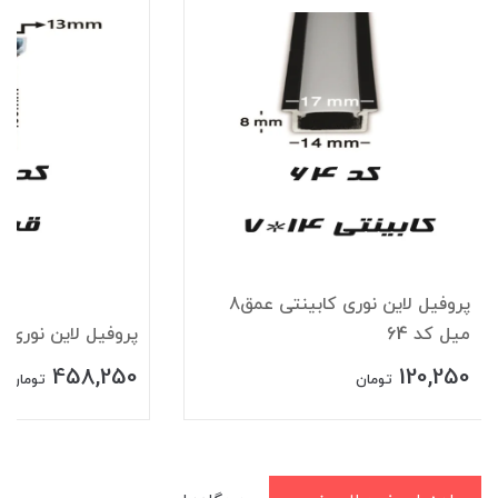
پروفیل لاین نوری کابینتی عمق8
میل کد 64
پروفیل لاین نوری قرن
458,250
120,250
تومان
تومان