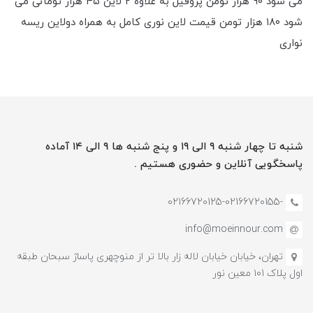
می شود ۹۰ هزار تومن پروفیل به علاوه ۲ لاین ۴۵ هزار تومانی می
شود ۱۸۰ هزار تومن قیمت لاین نوری کامل به همراه دو‌لاین ریسه
نواری
شنبه تا چهار شنبه ۹ الی ۱۹ و پنج شنبه ها ۹ الی ۱۴ آماده
پاسخگویی آنلاین و حضوری هستیم .
-02166720125-02166720155
info@moeinnour.com
تهران، خیابان خیابان لاله زار بالا تر از منوچهری پاساژ سبحان طبقه
اول پلاک ۱۰1 معین نور