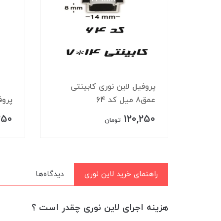
 چراغ مگنتی ۴۸ ولت
پروفیل لاین نوری کابینتی
عمق8 میل کد 64
پروف
250
120,250
تومان
راهنمای خرید لاین نوری
دیدگاه‌ها
هزینه اجرای لاین نوری چقدر است ؟