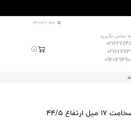
ورود
|
ثبت‌نام
ما تماس بگیرید
021667114
0
021667113
092049490
ور
قاب چراغ خطی قرنیز کد ۳۴ ضخامت ۱۷ میل ارتفاع ۴۴/۵