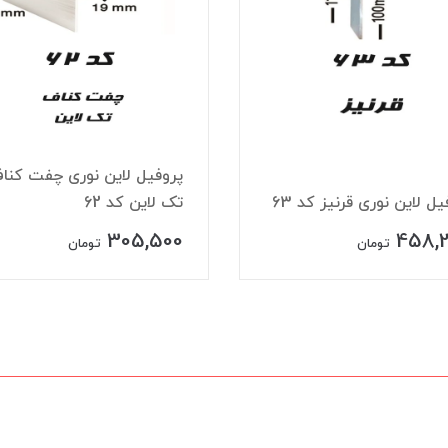
پروفیل لاین نوری چفت کنا
یل لاین نوری قرنیز کد 63
تک لاین کد 62
305,500
458,
تومان
تومان