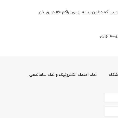
قیمت لاین نوری کنافی کد ۲۱ با عرض برش ۳ سانت و رویه ۴ سانت که قیمت پروفیل آن متری ۹۰ هزار تومن می باشد در صورتی که دو‌لاین ریسه نواری تراکم ۱۲۰ درایور خور
شگاه
نماد اعتماد الکترونیک و نماد ساماندهی