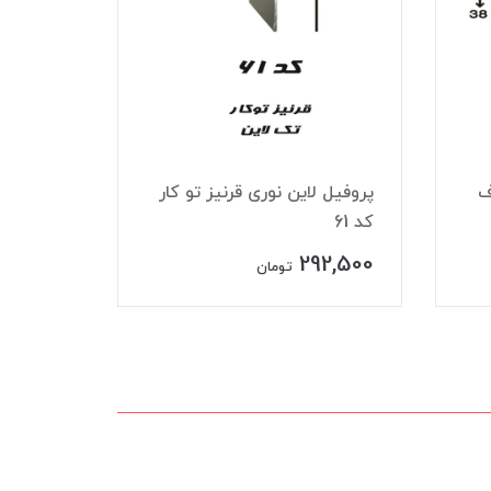
ف
پروفیل لاین نوری قرنیز تو کار
پروفیل 
کد 61
تک لاین ک
27,500
292,500
تومان