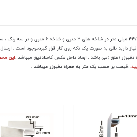
قاب چراغ خطی قرنیز کد ۳۴ ضخامت ۱۷ میل ارتفاع ۴۴/۵
ی جهت مکان هایی که نیاز دارید طلق به صورت یک تکه روی کار قرار گیردموجود است
یوزر ﴿طلق ﴾می باشد . ابعاد داخل عکس کاملادقیق میباشد .
.
قیمت بر حسب یک متر به همراه دفیوزر میباشد .