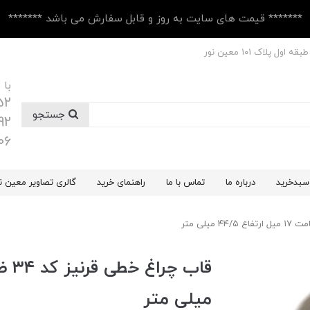
******* قیمت های سایت به روز و قابل سفارش می باشد *******
 پلاک ۱۰1 معین نور
با 
52
جستجو
92
06
سبدخرید
درباره ما
تماس با ما
راهنمای خرید
گالری تصاویر معین ن
میلی متر