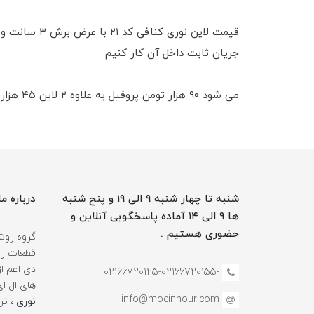
جریان ثابت داخل آن کار کنیم
می شود ۹۰ هزار تومن پروفیل به علاوه ۲ لاین ۴۵ هزار تومانی می شود ۱۸۰ هزار تومن قیمت لاین نوری کامل به همراه دو‌لاین ریسه نواری
شنبه تا چهار شنبه ۹ الی ۱۹ و پنج شنبه
درباره ما
ها ۹ الی ۱۴ آماده پاسخگویی آنلاین و
حضوری هستیم .
گروه روشن
قطعات روش
دی اعم ا
-02166720125-02166720155
های ال ا
info@moeinnour.com
نوری