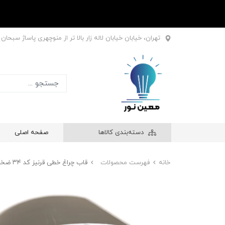
تهران، خیابان خیابان لاله زار بالا تر از منوچهری پاساژ سبحان طبقه اول
دسته‌بندی کالاها
صفحه اصلی
خانه
فهرست محصولات
قاب چراغ خطی قرنیز کد ۳۴ ضخامت ۱۷ میل ارتفاع ۴۴/۵ میلی متر