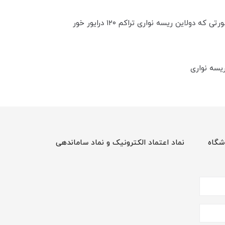
قیمت لاین نوری کنافی کد ۲۱ با عرض برش ۳ سانت و رویه ۴ سانت که قیمت پروفیل آن متری ۹۰ هزار تومن می باشد در صورتی که دو‌لاین ریسه نواری تراکم ۱۲۰ درایور خور
شگاه
نماد اعتماد الکترونیک و نماد ساماندهی