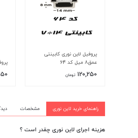
 چراغ مگنتی ۴۸ ولت
پروفیل لاین نوری کابینتی
عمق8 میل کد 64
پروف
250
120,250
تومان
راهنمای خرید لاین نوری
مشخصات
دیدگ
هزینه اجرای لاین نوری چقدر است ؟