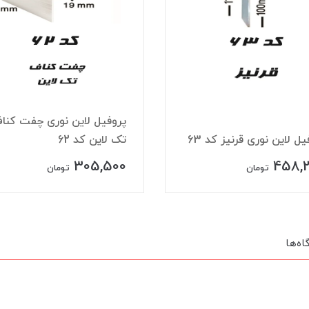
پروفیل لاین نوری چفت کنا
یل لاین نوری قرنیز کد 63
تک لاین کد 62
305,500
458,
تومان
تومان
اه‌ها