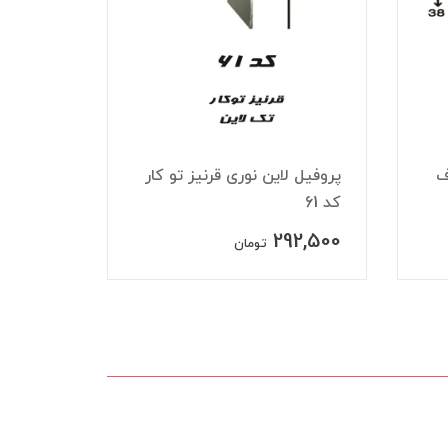
ف
پروفیل لاین نوری قرنیز تو کار
پروفیل 
کد 61
تک لاین ک
27,500
292,500
تومان