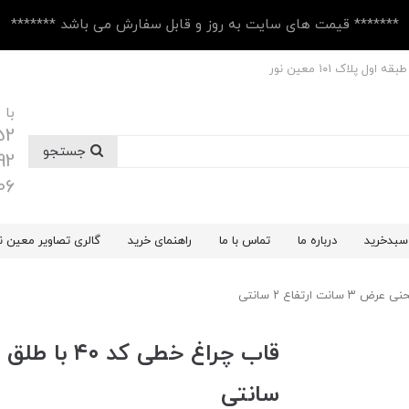
******* قیمت های سایت به روز و قابل سفارش می باشد *******
 پلاک ۱۰1 معین نور
با 
52
جستجو
92
06
سبدخرید
درباره ما
تماس با ما
راهنمای خرید
گالری تصاویر معین ن
سانتی