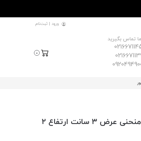
ورود
|
ثبت‌نام
ما تماس بگیرید
021667114
0
021667113
092049490
ور
قاب چراغ خطی کد ۴۰ با طلق منحنی عرض ۳ سانت ارتفاع ۲