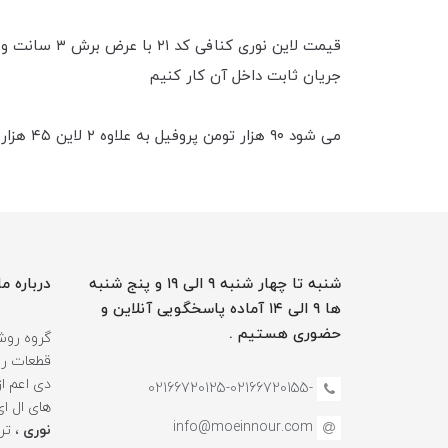
جریان ثابت داخل آن کار کنیم
می شود ۹۰ هزار تومن پروفیل به علاوه ۲ لاین ۴۵ هزار تومانی می شود ۱۸۰ هزار تومن قیمت لاین نوری کامل به همراه دو‌لاین ریسه نواری
شنبه تا چهار شنبه ۹ الی ۱۹ و پنج شنبه
درباره ما
ها ۹ الی ۱۴ آماده پاسخگویی آنلاین و
حضوری هستیم .
گروه روشن
قطعات روش
دی اعم ا
-02166720125-02166720155
های ال ا
info@moeinnour.com
نوری