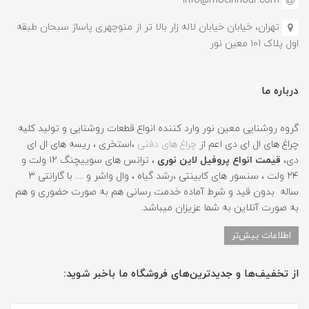
info@moeinnour.com
تهران، خیابان خیابان لاله زار بالا تر از منوچهری پاساژ سبحان طبقه
اول پلاک ۱۰1 معین نور
درباره ما
گروه روشنایی معین نور وارد کننده انواع قطعات روشنایی و تولید کلیه
چراغ های ال ای دی اعم از
چراغ های دفنی
،استخری ، ریسه های ال ای
دی،
قیمت انواع پروفیل لاین نوری
، ترانس های سوییچنگ ۱۲ ولت و
۲۴ ولت ، سنسور های کابینتی ،رشد گیاه ، وال واشر و .... با گارانتی ۳
ساله بدون قید و شرط آماده خدمت رسانی هم به صورت حضوری و هم
به صورت آنلاین به شما عزیزان میباشد.
اطلاعات بیش‌تر
از تخفیف‌ها و جدیدترین‌های فروشگاه ما باخبر شوید: