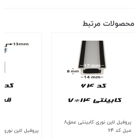
محصولات مرتبط
پروفیل لاین نوری کابینتی عمق8
میل کد 64
پروفیل لاین نوری قرن