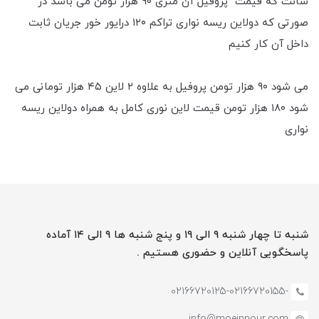
سانت که قیمت پروفیل آن متری ۹۰ هزار تومن می باشد در
صورتی که دو‌لاین ریسه نواری تراکم ۱۲۰ درایور خور جریان ثابت
داخل آن کار کنیم
می شود ۹۰ هزار تومن پروفیل به علاوه ۲ لاین ۴۵ هزار تومانی می
شود ۱۸۰ هزار تومن قیمت لاین نوری کامل به همراه دو‌لاین ریسه
نواری
شنبه تا چهار شنبه ۹ الی ۱۹ و پنج شنبه ها ۹ الی ۱۴ آماده
پاسخگویی آنلاین و حضوری هستیم .
-02166720125-02166720155