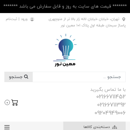
******* قیمت های سایت به روز و قابل سفارش می باشد *******
تهران، خیابان خیابان لاله زار بالا تر از منوچهری
ورود
|
ثبت‌نام
پاساژ سبحان طبقه اول پلاک ۱۰1 معین نور
جستجو
با ما تماس بگیرید
02166711452
0
02166711392
09204949006
دسته‌بندی کالاها