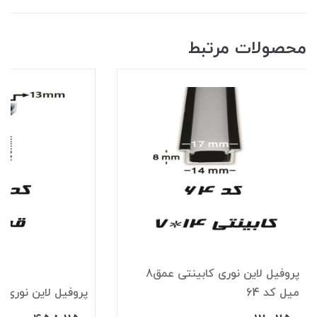
محصولات مرتبط
پروفیل لاین نوری کابینتی عمق8
میل کد 64
پروفیل لاین نوری قرن