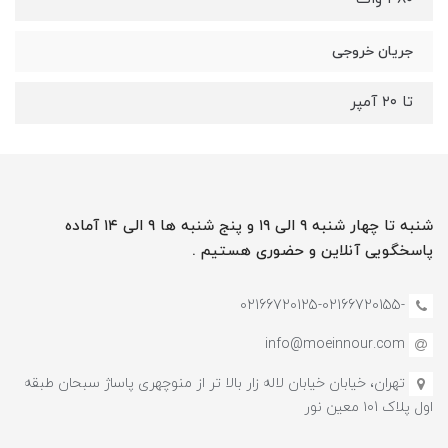
جریان خروجی
تا ۲۰ آمپر
شنبه تا چهار شنبه ۹ الی ۱۹ و پنج شنبه ها ۹ الی ۱۴ آماده
پاسخگویی آنلاین و حضوری هستیم .
-02166720125-02166720155
info@moeinnour.com
تهران، خیابان خیابان لاله زار بالا تر از منوچهری پاساژ سبحان طبقه
اول پلاک ۱۰1 معین نور