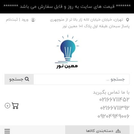
******* قیمت های سایت به روز و قابل سفارش می باشد *******
تهران، خیابان خیابان لاله زار بالا تر از منوچهری
ورود
|
ثبت‌نام
پاساژ سبحان طبقه اول پلاک ۱۰1 معین نور
جستجو
با ما تماس بگیرید
02166711452
0
02166711392
09204949006
دسته‌بندی کالاها