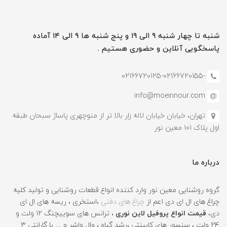
شنبه تا چهار شنبه ۹ الی ۱۹ و پنج شنبه ها ۹ الی ۱۴ آماده
پاسخگویی آنلاین و حضوری هستیم .
-02166720125-02166720155
info@moeinnour.com
تهران، خیابان خیابان لاله زار بالا تر از منوچهری پاساژ سبحان طبقه
اول پلاک ۱۰1 معین نور
درباره ما
گروه روشنایی معین نور وارد کننده انواع قطعات روشنایی و تولید کلیه
چراغ های ال ای دی اعم از
چراغ های دفنی
،استخری ، ریسه های ال ای
دی،
قیمت انواع پروفیل لاین نوری
، ترانس های سوییچنگ ۱۲ ولت و
۲۴ ولت ، سنسور های کابینتی ،رشد گیاه ، وال واشر و .... با گارانتی ۳