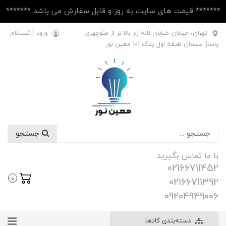
******* قیمت های سایت به روز و قابل سفارش می باشد *******
تهران، خیابان خیابان لاله زار بالا تر از منوچهری
ورود
|
ثبت‌نام
پاساژ سبحان طبقه اول پلاک ۱۰1 معین نور
جستجو
با ما تماس بگیرید
02166711452
0
02166711392
09204949006
دسته‌بندی کالاها