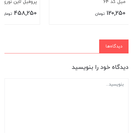
میل کد 64
پروفیل لاین نوری قرن
458,250
120,250
تومان
تومان
دیدگاه‌ها
دیدگاه خود را بنویسید