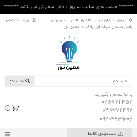
******* قیمت های سایت به روز و قابل سفارش می باشد *******
تهران، خیابان خیابان لاله زار بالا تر از منوچهری
ورود
|
ثبت‌نام
پاساژ سبحان طبقه اول پلاک ۱۰1 معین نور
جستجو
با ما تماس بگیرید
02166711452
0
02166711392
09204949006
دسته‌بندی کالاها