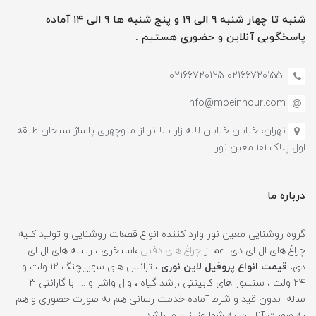
شنبه تا چهار شنبه ۹ الی ۱۹ و پنج شنبه ها ۹ الی ۱۴ آماده
پاسخگویی آنلاین و حضوری هستیم .
-02166720125-02166720155
info@moeinnour.com
تهران، خیابان خیابان لاله زار بالا تر از منوچهری پاساژ سبحان طبقه
اول پلاک ۱۰1 معین نور
درباره ما
گروه روشنایی معین نور وارد کننده انواع قطعات روشنایی و تولید کلیه
چراغ های ال ای دی اعم از
چراغ های دفنی
،استخری ، ریسه های ال ای
دی،
قیمت انواع پروفیل لاین نوری
، ترانس های سوییچنگ ۱۲ ولت و
۲۴ ولت ، سنسور های کابینتی ،رشد گیاه ، وال واشر و .... با گارانتی ۳
ساله بدون قید و شرط آماده خدمت رسانی هم به صورت حضوری و هم
به صورت آنلاین به شما عزیزان میباشد.