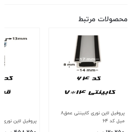
محصولات مرتبط
پروفیل لاین نوری کابینتی عمق8
میل کد 64
پروفیل لاین نوری قرن