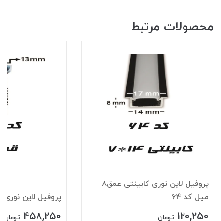
محصولات مرتبط
پروفیل لاین نوری کابینتی عمق8
میل کد 64
پروفیل لاین نوری قرن
458,250
120,250
تومان
تومان