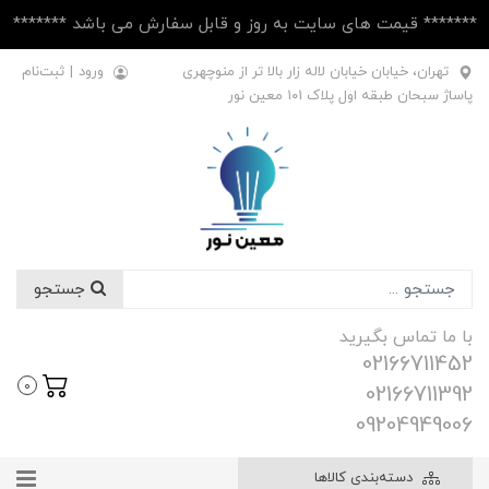
******* قیمت های سایت به روز و قابل سفارش می باشد *******
تهران، خیابان خیابان لاله زار بالا تر از منوچهری
ورود
|
ثبت‌نام
پاساژ سبحان طبقه اول پلاک ۱۰1 معین نور
جستجو
با ما تماس بگیرید
02166711452
0
02166711392
09204949006
دسته‌بندی کالاها