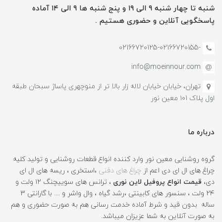
شنبه تا چهار شنبه ۹ الی ۱۹ و پنج شنبه ها ۹ الی ۱۴ آماده
پاسخگویی آنلاین و حضوری هستیم .
-02166720125-02166720155
info@moeinnour.com
تهران، خیابان خیابان لاله زار بالا تر از منوچهری پاساژ سبحان طبقه
اول پلاک ۱۰1 معین نور
درباره ما
گروه روشنایی معین نور وارد کننده انواع قطعات روشنایی و تولید کلیه
چراغ های ال ای دی اعم از
چراغ های دفنی
،استخری ، ریسه های ال ای
دی،
قیمت انواع پروفیل لاین نوری
، ترانس های سوییچنگ ۱۲ ولت و
۲۴ ولت ، سنسور های کابینتی ،رشد گیاه ، وال واشر و .... با گارانتی ۳
ساله بدون قید و شرط آماده خدمت رسانی هم به صورت حضوری و هم
به صورت آنلاین به شما عزیزان میباشد.