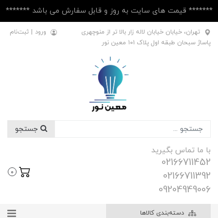
******* قیمت های سایت به روز و قابل سفارش می باشد *******
تهران، خیابان خیابان لاله زار بالا تر از منوچهری
ورود
|
ثبت‌نام
پاساژ سبحان طبقه اول پلاک ۱۰1 معین نور
جستجو
با ما تماس بگیرید
02166711452
0
02166711392
09204949006
دسته‌بندی کالاها