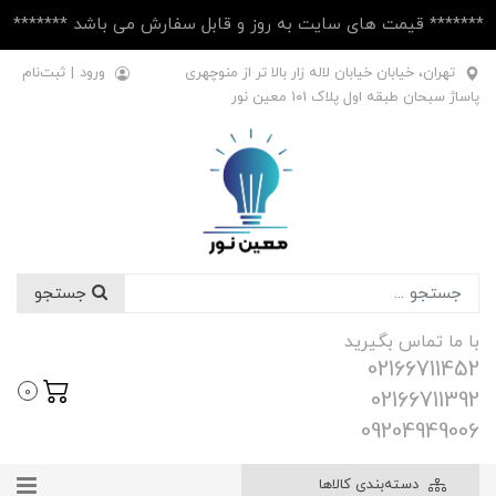
******* قیمت های سایت به روز و قابل سفارش می باشد *******
تهران، خیابان خیابان لاله زار بالا تر از منوچهری
ورود
|
ثبت‌نام
پاساژ سبحان طبقه اول پلاک ۱۰1 معین نور
جستجو
با ما تماس بگیرید
02166711452
0
02166711392
09204949006
دسته‌بندی کالاها