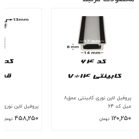
پروفیل لاین نوری کابینتی عمق8
میل کد 64
پروفیل لاین نوری قرن
458,250
120,250
تومان
تومان