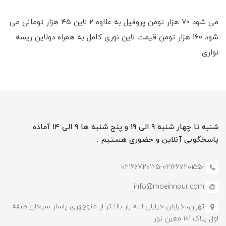
می شود ۷۰ هزار تومن پروفیل به علاوه ۲ لاین ۴۵ هزار تومانی می
شود ۱۶۰ هزار تومن قیمت لاین نوری کامل به همراه دو‌لاین ریسه
نواری
شنبه تا چهار شنبه ۹ الی ۱۹ و پنج شنبه ها ۹ الی ۱۴ آماده
پاسخگویی آنلاین و حضوری هستیم .
-02166720125-02166720155
info@moeinnour.com
تهران، خیابان خیابان لاله زار بالا تر از منوچهری پاساژ سبحان طبقه
اول پلاک ۱۰1 معین نور