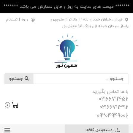
******* قیمت های سایت به روز و قابل سفارش می باشد *******
تهران، خیابان خیابان لاله زار بالا تر از منوچهری
ورود
|
ثبت‌نام
پاساژ سبحان طبقه اول پلاک ۱۰1 معین نور
جستجو
با ما تماس بگیرید
02166711452
0
02166711392
09204949006
دسته‌بندی کالاها