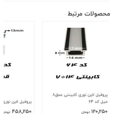
محصولات مرتبط
پروفیل لاین نوری کابینتی عمق8
میل کد 64
پروفیل لاین نوری قرن
458,250
120,250
تومان
تومان