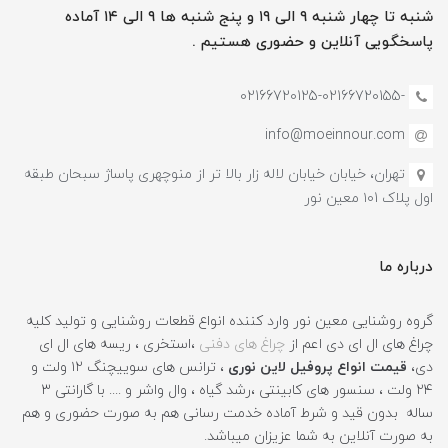
شنبه تا چهار شنبه ۹ الی ۱۹ و پنج شنبه ها ۹ الی ۱۴ آماده
پاسخگویی آنلاین و حضوری هستیم .
-02166720125-02166720155
info@moeinnour.com
تهران، خیابان خیابان لاله زار بالا تر از منوچهری پاساژ سبحان طبقه
اول پلاک ۱۰1 معین نور
درباره ما
گروه روشنایی معین نور وارد کننده انواع قطعات روشنایی و تولید کلیه
چراغ های ال ای دی اعم از
چراغ های دفنی
،استخری ، ریسه های ال ای
دی،
قیمت انواع پروفیل لاین نوری
، ترانس های سوییچنگ ۱۲ ولت و
۲۴ ولت ، سنسور های کابینتی ،رشد گیاه ، وال واشر و .... با گارانتی ۳
ساله بدون قید و شرط آماده خدمت رسانی هم به صورت حضوری و هم
به صورت آنلاین به شما عزیزان میباشد.