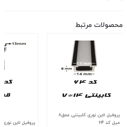
محصولات مرتبط
پروفیل لاین نوری کابینتی عمق8
میل کد 64
پروفیل لاین نوری قرن