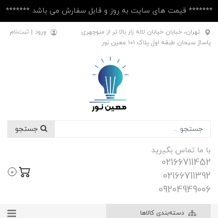
******* قیمت های سایت به روز و قابل سفارش می باشد *******
تهران، خیابان خیابان لاله زار بالا تر از منوچهری
ورود
|
ثبت‌نام
پاساژ سبحان طبقه اول پلاک ۱۰1 معین نور
جستجو
با ما تماس بگیرید
02166711452
0
02166711392
09204949006
دسته‌بندی کالاها