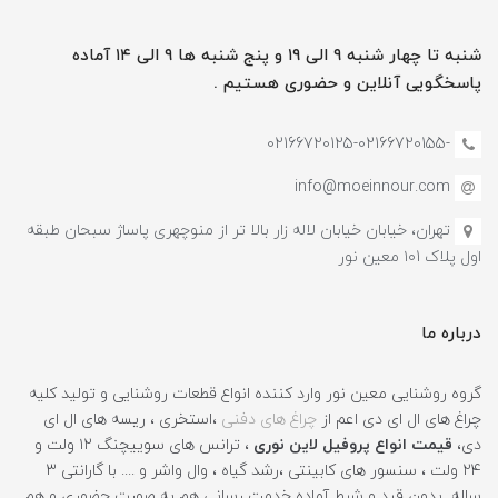
شنبه تا چهار شنبه ۹ الی ۱۹ و پنج شنبه ها ۹ الی ۱۴ آماده
پاسخگویی آنلاین و حضوری هستیم .
-02166720125-02166720155
info@moeinnour.com
تهران، خیابان خیابان لاله زار بالا تر از منوچهری پاساژ سبحان طبقه
اول پلاک ۱۰1 معین نور
درباره ما
گروه روشنایی معین نور وارد کننده انواع قطعات روشنایی و تولید کلیه
چراغ های ال ای دی اعم از
چراغ های دفنی
،استخری ، ریسه های ال ای
دی،
قیمت انواع پروفیل لاین نوری
، ترانس های سوییچنگ ۱۲ ولت و
۲۴ ولت ، سنسور های کابینتی ،رشد گیاه ، وال واشر و .... با گارانتی ۳
ساله بدون قید و شرط آماده خدمت رسانی هم به صورت حضوری و هم