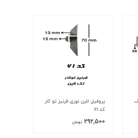
ف
پروفیل لاین نوری قرنیز تو کار
پروفیل 
کد 61
تک لاین ک
27,500
292,500
تومان