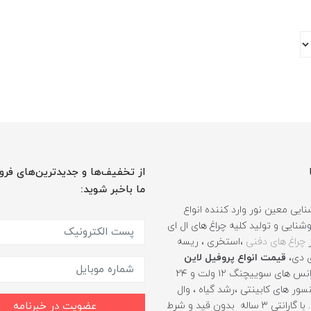
از تخفیف‌ها و جدیدترین‌های فرو
ما باخبر شوید:
ایی معین نور وارد کننده انواع
نایی و تولید کلیه چراغ های ال ای
ز
چراغ های دفنی
،استخری ، ریسه
ی دی،
قیمت انواع پروفیل لاین
، ترانس های سوییچنگ ۱۲ ولت و ۲۴
ور های کابینتی ،رشد گیاه ، وال
واشر و .... با گارانتی ۳ ساله بدون قید و شرط
عضویت در خبرنامه