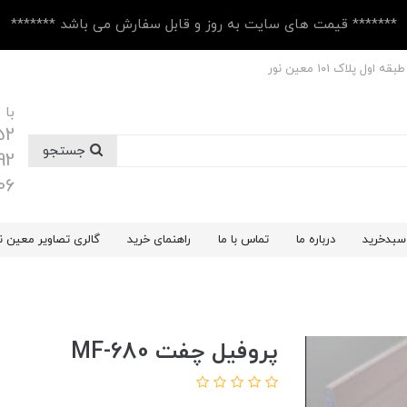
******* قیمت های سایت به روز و قابل سفارش می باشد *******
 پلاک ۱۰1 معین نور
با 
52
جستجو
92
06
سبدخرید
درباره ما
تماس با ما
راهنمای خرید
گالری تصاویر معین ن
پروفیل چفت MF-680