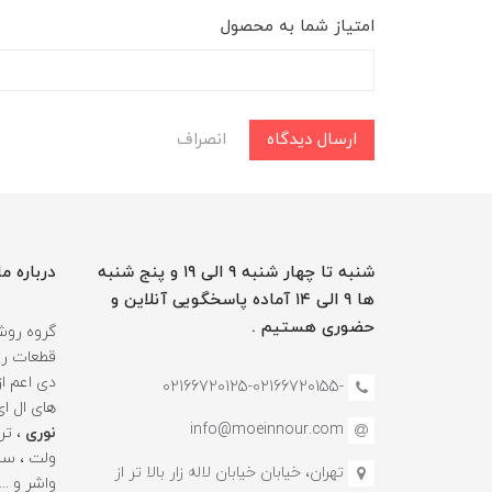
امتیاز شما به محصول
ارسال دیدگاه
انصراف
شنبه تا چهار شنبه ۹ الی ۱۹ و پنج شنبه
درباره ما
ها ۹ الی ۱۴ آماده پاسخگویی آنلاین و
حضوری هستیم .
گروه روشن
قطعات روش
دی اعم ا
-02166720125-02166720155
های ال ا
info@moeinnour.com
نوری
ولت ، سنس
تهران، خیابان خیابان لاله زار بالا تر از