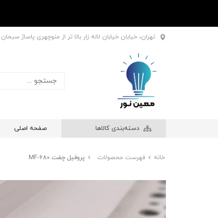
تهران، خیابان خیابان لاله زار بالا تر از منوچهری پاساژ سبحان طبقه اول
دسته‌بندی کالاها
صفحه اصلی
خانه
فهرست محصولات
پروفیل چفت MF-680