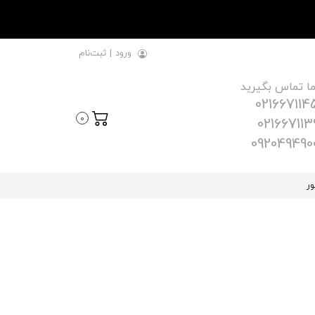
ورود
|
ثبت‌نام
ما تماس بگیرید
021667114
0
021667113
092049490
ور