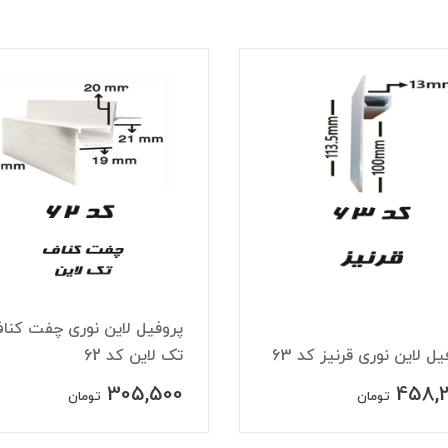
پروفیل لاین نوری چفت کنا
یل لاین نوری قرنیز کد 63
تک لاین کد 62
305,500
458,
تومان
تومان