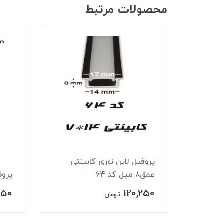
محصولات مرتبط
 چراغ مگنتی ۴۸ ولت
پروفیل لاین نوری کابینتی
عمق8 میل کد 64
پروف
250
120,250
تومان