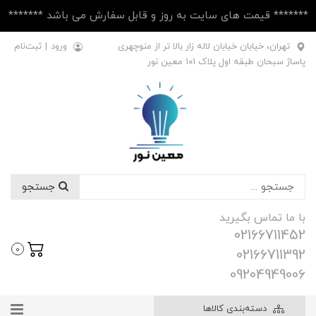
******* قیمت های سایت به روز و قابل سفارش می باشد *******
تهران، خیابان خیابان لاله زار بالا تر از منوچهری
ورود
|
ثبت‌نام
پاساژ سبحان طبقه اول پلاک ۱۰1 معین نور
جستجو
با ما تماس بگیرید
02166711452
0
02166711392
09204949006
دسته‌بندی کالاها