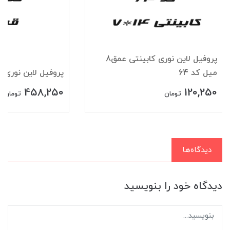
پروفیل لاین نوری کابینتی عمق8
میل کد 64
پروفیل لاین نوری قرن
458,250
120,250
تومان
تومان
دیدگاه‌ها
دیدگاه خود را بنویسید