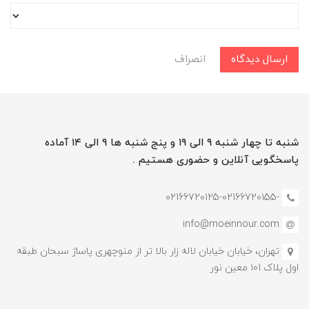
ارسال دیدگاه
انصراف
شنبه تا چهار شنبه ۹ الی ۱۹ و پنج شنبه ها ۹ الی ۱۴ آماده
پاسخگویی آنلاین و حضوری هستیم .
-02166720125-02166720155
info@moeinnour.com
تهران، خیابان خیابان لاله زار بالا تر از منوچهری پاساژ سبحان طبقه
اول پلاک ۱۰1 معین نور