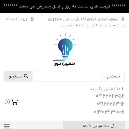
******* قیمت های سایت به روز و قابل سفارش می باشد *******
تهران، خیابان خیابان لاله زار بالا تر از منوچهری
ورود
|
ثبت‌نام
پاساژ سبحان طبقه اول پلاک ۱۰1 معین نور
جستجو
با ما تماس بگیرید
02166711452
0
02166711392
09204949006
دسته‌بندی کالاها