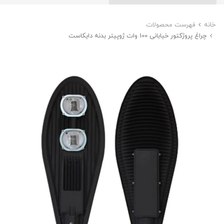
خانه
فهرست محصولات
چراغ پروژکتور خیابانی 100 وات ژوپیتر بدنه دایکاست