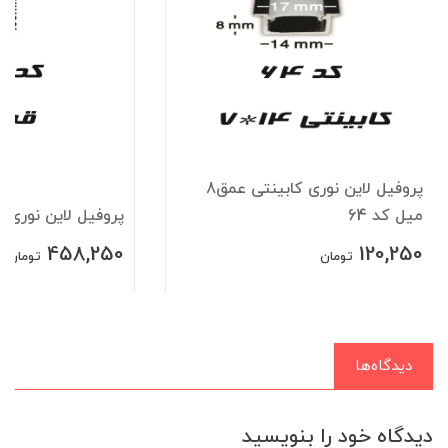
پروفیل لاین نوری کابینتی عمق8
میل کد 64
پروفیل لاین نوری قرن
458,250
120,250
تومان
تومان
دیدگاه‌ها
دیدگاه خود را بنویسید