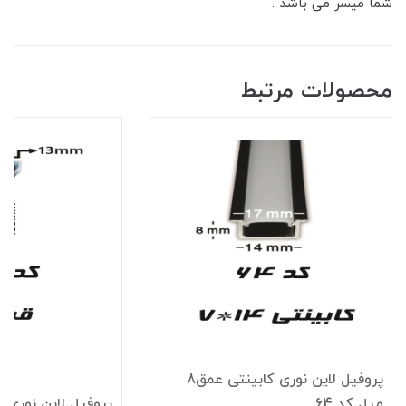
شما میسر می باشد .
محصولات مرتبط
پروفیل لاین نوری کابینتی عمق8
میل کد 64
پروفیل لاین نوری قرن