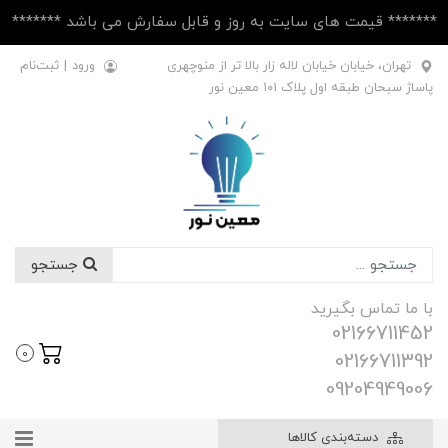
******* قیمت های سایت به روز و قابل سفارش می باشد *******
تهران، خیابان خیابان لاله زار بالا تر از منوچهری
ورود
|
ثبت‌نام
پاساژ سبحان طبقه اول پلاک ۱۰1 معین نور
جستجو
با ما تماس بگیرید
02166711452
0
02166711392
09204949006
دسته‌بندی کالاها