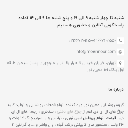
شنبه تا چهار شنبه ۹ الی ۱۹ و پنج شنبه ها ۹ الی ۱۴ آماده
پاسخگویی آنلاین و حضوری هستیم .
-02166720125-02166720155
info@moeinnour.com
تهران، خیابان خیابان لاله زار بالا تر از منوچهری پاساژ سبحان طبقه
اول پلاک ۱۰1 معین نور
درباره ما
گروه روشنایی معین نور وارد کننده انواع قطعات روشنایی و تولید کلیه
چراغ های ال ای دی اعم از
چراغ های دفنی
،استخری ، ریسه های ال ای
دی،
قیمت انواع پروفیل لاین نوری
، ترانس های سوییچنگ ۱۲ ولت و
۲۴ ولت ، سنسور های کابینتی ،رشد گیاه ، وال واشر و .... با گارانتی ۳