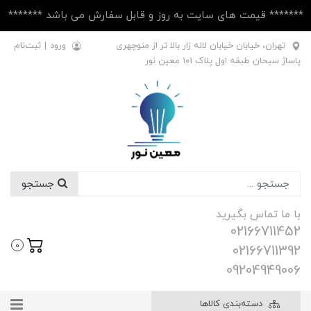
******* قیمت های سایت به روز و قابل سفارش می باشد *******
تهران، خیابان خیابان لاله زار بالا تر از منوچهری
ورود
|
ثبت‌نام
پاساژ سبحان طبقه اول پلاک ۱۰1 معین نور
جستجو
با ما تماس بگیرید
02166711452
0
02166711392
09204949006
دسته‌بندی کالاها