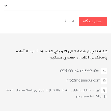
ارسال دیدگاه
انصراف
شنبه تا چهار شنبه ۹ الی ۱۹ و پنج شنبه ها ۹ الی ۱۴ آماده
پاسخگویی آنلاین و حضوری هستیم .
-02166720125-02166720155
info@moeinnour.com
تهران، خیابان خیابان لاله زار بالا تر از منوچهری پاساژ سبحان طبقه
اول پلاک ۱۰1 معین نور