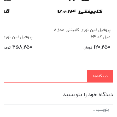
پروفیل لاین نوری کابینتی عمق8
میل کد 64
پروفیل لاین نوری قرن
458,250
120,250
تومان
تومان
دیدگاه‌ها
دیدگاه خود را بنویسید