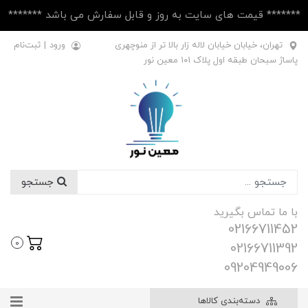
******* قیمت های سایت به روز و قابل سفارش می باشد *******
تهران، خیابان خیابان لاله زار بالا تر از منوچهری
ورود
|
ثبت‌نام
پاساژ سبحان طبقه اول پلاک ۱۰1 معین نور
جستجو
با ما تماس بگیرید
02166711452
0
02166711392
09204949006
دسته‌بندی کالاها