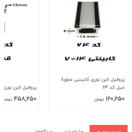
پروفیل لاین نوری کابینتی عمق8
میل کد 64
پروفیل لاین نوری قرن
458,250
120,250
تومان
تومان
ویدیو محصول
مشخصات
دیدگاه‌ها