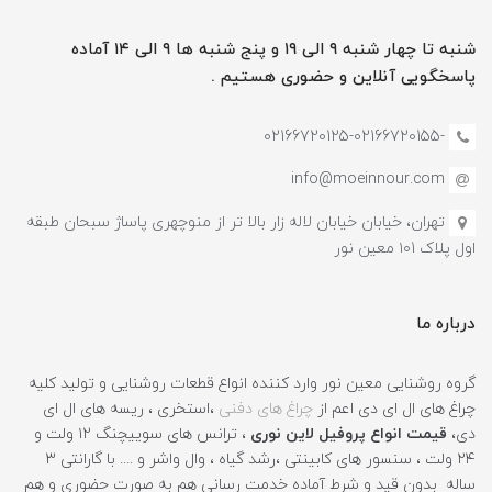
شنبه تا چهار شنبه ۹ الی ۱۹ و پنج شنبه ها ۹ الی ۱۴ آماده
پاسخگویی آنلاین و حضوری هستیم .
-02166720125-02166720155
info@moeinnour.com
تهران، خیابان خیابان لاله زار بالا تر از منوچهری پاساژ سبحان طبقه
اول پلاک ۱۰1 معین نور
درباره ما
گروه روشنایی معین نور وارد کننده انواع قطعات روشنایی و تولید کلیه
چراغ های ال ای دی اعم از
چراغ های دفنی
،استخری ، ریسه های ال ای
دی،
قیمت انواع پروفیل لاین نوری
، ترانس های سوییچنگ ۱۲ ولت و
۲۴ ولت ، سنسور های کابینتی ،رشد گیاه ، وال واشر و .... با گارانتی ۳
ساله بدون قید و شرط آماده خدمت رسانی هم به صورت حضوری و هم