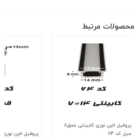
محصولات مرتبط
پروفیل لاین نوری کابینتی عمق8
میل کد 64
پروفیل لاین نوری قرن