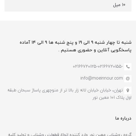
۱۰ میل
شنبه تا چهار شنبه ۹ الی ۱۹ و پنج شنبه ها ۹ الی ۱۴ آماده
پاسخگویی آنلاین و حضوری هستیم .
-02166720125-02166720155
info@moeinnour.com
تهران، خیابان خیابان لاله زار بالا تر از منوچهری پاساژ سبحان طبقه
اول پلاک ۱۰1 معین نور
درباره ما
گروه روشنایی معین نور وارد کننده انواع قطعات روشنایی و تولید کلیه