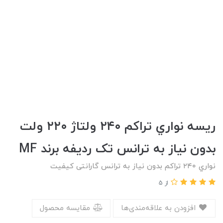
ريسه نواري تراكم ٢٤٠ ولتاژ ٢٢٠ ولت
بدون نياز به ترانس تک ردیفه برند MF
نواري ٢٤٠ تراكم بدون نياز به ترانس گارانتی کیفیت
از 5
افزودن به علاقه‌مندی‌ها
مقایسه محصول