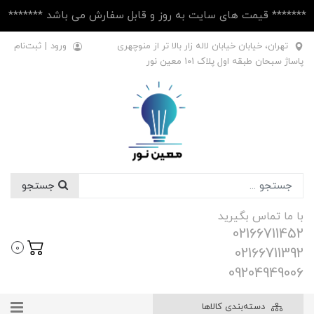
******* قیمت های سایت به روز و قابل سفارش می باشد *******
تهران، خیابان خیابان لاله زار بالا تر از منوچهری
ورود
|
ثبت‌نام
پاساژ سبحان طبقه اول پلاک ۱۰1 معین نور
جستجو
با ما تماس بگیرید
02166711452
0
02166711392
09204949006
دسته‌بندی کالاها