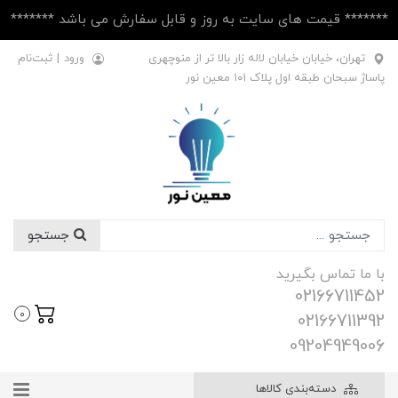
******* قیمت های سایت به روز و قابل سفارش می باشد *******
تهران، خیابان خیابان لاله زار بالا تر از منوچهری
ورود
|
ثبت‌نام
پاساژ سبحان طبقه اول پلاک ۱۰1 معین نور
جستجو
با ما تماس بگیرید
02166711452
0
02166711392
09204949006
دسته‌بندی کالاها