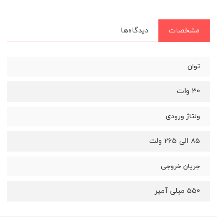
مشخصات
دیدگاه‌ها
توان
30 وات
ولتاژ ورودی
85 الی 265 ولت
جریان خروجی
550 میلی آمپر