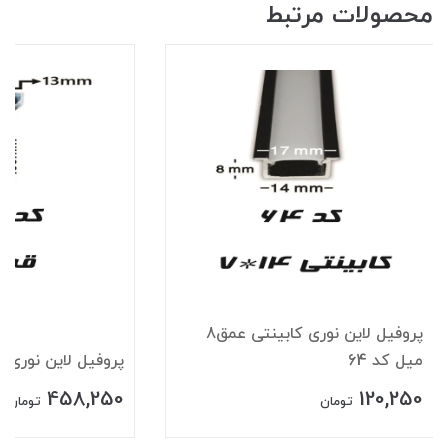
محصولات مرتبط
پروفیل لاین نوری کابینتی عمق8
میل کد 64
پروفیل لاین نوری قرن
458,250
120,250
تومان
تومان