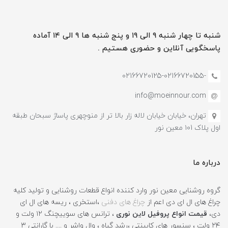
شنبه تا چهار شنبه ۹ الی ۱۹ و پنج شنبه ها ۹ الی ۱۴ آماده
پاسخگویی آنلاین و حضوری هستیم .
-02166720125-02166720155
info@moeinnour.com
تهران، خیابان خیابان لاله زار بالا تر از منوچهری پاساژ سبحان طبقه
اول پلاک ۱۰1 معین نور
درباره ما
گروه روشنایی معین نور وارد کننده انواع قطعات روشنایی و تولید کلیه
چراغ های ال ای دی اعم از
چراغ های دفنی
،استخری ، ریسه های ال ای
دی،
قیمت انواع پروفیل لاین نوری
، ترانس های سوییچنگ ۱۲ ولت و
۲۴ ولت ، سنسور های کابینتی ،رشد گیاه ، وال واشر و .... با گارانتی ۳