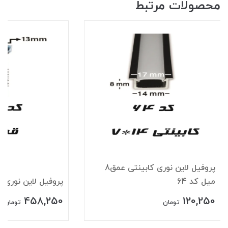
محصولات مرتبط
پروفیل لاین نوری کابینتی عمق8
میل کد 64
پروفیل لاین نوری قرن
458,250
120,250
تومان
تومان