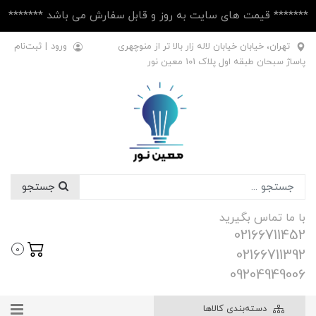
******* قیمت های سایت به روز و قابل سفارش می باشد *******
تهران، خیابان خیابان لاله زار بالا تر از منوچهری
ورود
|
ثبت‌نام
پاساژ سبحان طبقه اول پلاک ۱۰1 معین نور
جستجو
با ما تماس بگیرید
02166711452
0
02166711392
09204949006
دسته‌بندی کالاها