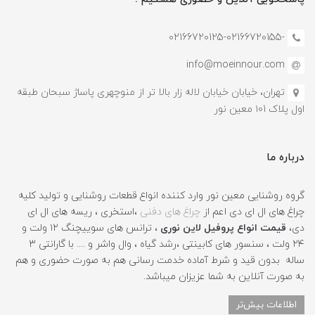
-02166720125-02166720155
info@moeinnour.com
تهران، خیابان خیابان لاله زار بالا تر از منوچهری پاساژ سبحان طبقه
اول پلاک ۱۰1 معین نور
درباره ما
گروه روشنایی معین نور وارد کننده انواع قطعات روشنایی و تولید کلیه
چراغ های ال ای دی اعم از
چراغ های دفنی
،استخری ، ریسه های ال ای
دی،
قیمت انواع پروفیل لاین نوری
، ترانس های سوییچنگ ۱۲ ولت و
۲۴ ولت ، سنسور های کابینتی ،رشد گیاه ، وال واشر و .... با گارانتی ۳
ساله بدون قید و شرط آماده خدمت رسانی هم به صورت حضوری و هم
به صورت آنلاین به شما عزیزان میباشد.
اطلاعات بیش‌تر