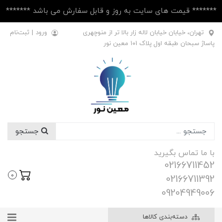
******* قیمت های سایت به روز و قابل سفارش می باشد *******
تهران، خیابان خیابان لاله زار بالا تر از منوچهری
ورود
|
ثبت‌نام
پاساژ سبحان طبقه اول پلاک ۱۰1 معین نور
جستجو
با ما تماس بگیرید
02166711452
0
02166711392
09204949006
دسته‌بندی کالاها