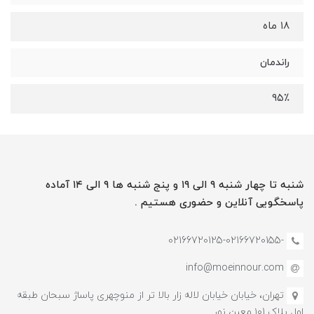
۱۸ ماه
راندمان
۹۵٪
شنبه تا چهار شنبه ۹ الی ۱۹ و پنج شنبه ها ۹ الی ۱۴ آماده
پاسخگویی آنلاین و حضوری هستیم .
-02166720125-02166720155
info@moeinnour.com
تهران، خیابان خیابان لاله زار بالا تر از منوچهری پاساژ سبحان طبقه
اول پلاک ۱۰1 معین نور