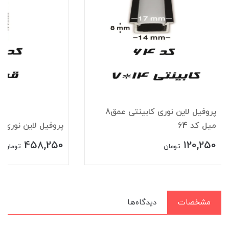
پروفیل لاین نوری کابینتی عمق8
میل کد 64
پروفیل لاین نوری قرن
458,250
120,250
تومان
تومان
مشخصات
دیدگاه‌ها