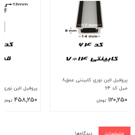
پروفیل لاین نوری کابینتی عمق8
میل کد 64
پروفیل لاین نوری قرن
458,250
120,250
تومان
تومان
مشخصات
دیدگاه‌ها