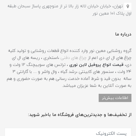
تهران، خیابان خیابان لاله زار بالا تر از منوچهری پاساژ سبحان طبقه
اول پلاک ۱۰1 معین نور
درباره ما
گروه روشنایی معین نور وارد کننده انواع قطعات روشنایی و تولید کلیه
چراغ های ال ای دی اعم از
چراغ های دفنی
،استخری ، ریسه های ال ای
دی،
قیمت انواع پروفیل لاین نوری
، ترانس های سوییچنگ ۱۲ ولت و
۲۴ ولت ، سنسور های کابینتی ،رشد گیاه ، وال واشر و .... با گارانتی ۳
ساله بدون قید و شرط آماده خدمت رسانی هم به صورت حضوری و هم
به صورت آنلاین به شما عزیزان میباشد.
اطلاعات بیش‌تر
از تخفیف‌ها و جدیدترین‌های فروشگاه ما باخبر شوید: