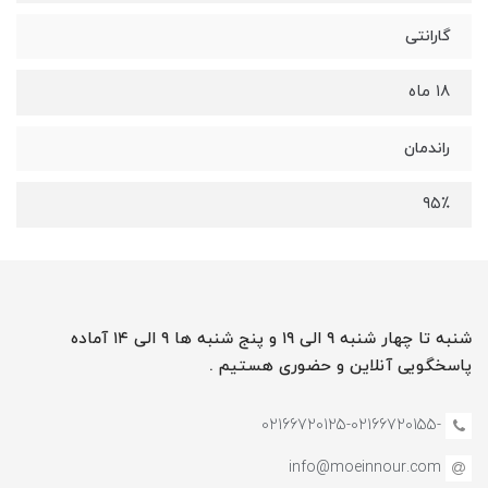
گارانتی
۱۸ ماه
راندمان
۹۵٪
شنبه تا چهار شنبه ۹ الی ۱۹ و پنج شنبه ها ۹ الی ۱۴ آماده
پاسخگویی آنلاین و حضوری هستیم .
-02166720125-02166720155
info@moeinnour.com