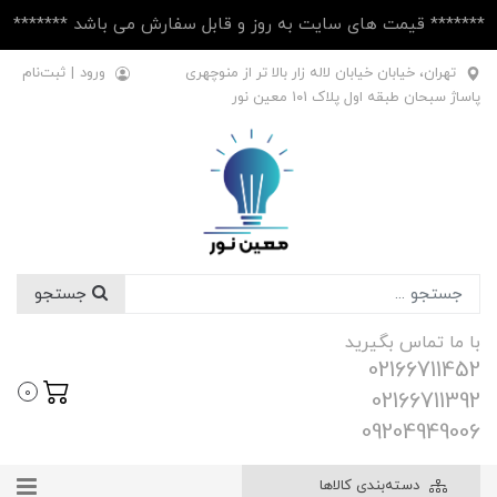
******* قیمت های سایت به روز و قابل سفارش می باشد *******
تهران، خیابان خیابان لاله زار بالا تر از منوچهری
ورود
|
ثبت‌نام
پاساژ سبحان طبقه اول پلاک ۱۰1 معین نور
جستجو
با ما تماس بگیرید
02166711452
0
02166711392
09204949006
دسته‌بندی کالاها