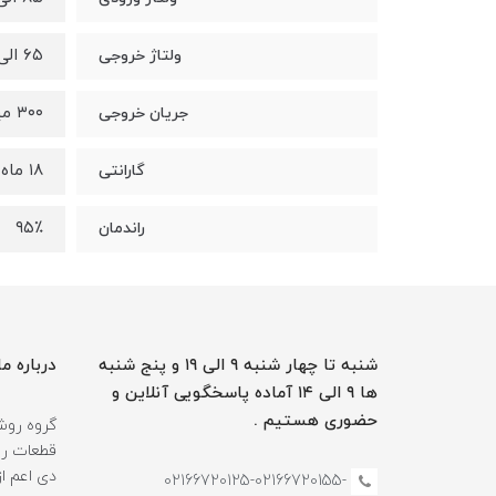
۶۵ الی ۱۲۰ ولت
ولتاژ خروجی
۳۰۰ میلی آمپر
جریان خروجی
۱۸ ماه
گارانتی
۹۵٪
راندمان
شنبه تا چهار شنبه ۹ الی ۱۹ و پنج شنبه
درباره ما
ها ۹ الی ۱۴ آماده پاسخگویی آنلاین و
حضوری هستیم .
گروه روشن
قطعات روش
دی اعم ا
-02166720125-02166720155