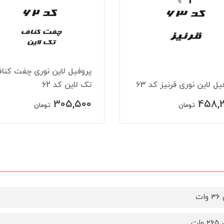
پروفیل لاین نوری چفت کنا
یل لاین نوری قرنیز کد 63
تک لاین کد 62
305,500
458,
تومان
تومان