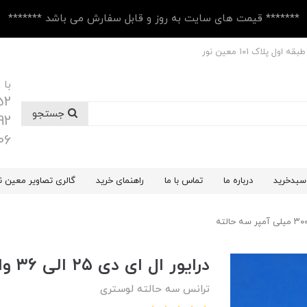
******* قیمت های سایت به روز و قابل سفارش می باشد *******
 پلاک ۱۰1 معین نور
با 
52
جستجو
92
06
سبدخرید
درباره ما
تماس با ما
راهنمای خرید
گالری تصاویر معین ن
درایور ال ای دی ۲۵ الی ۳۶ وات ۳۰۰ میلی آمپر سه حالته
ترانس سه حالته لوستری