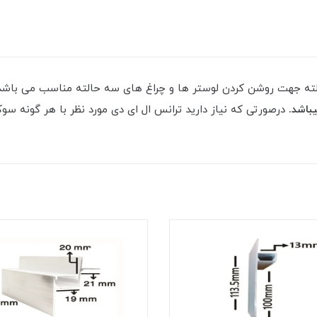
ی ۳۶ وات ۳۰۰ میلی آمپر سه حالته جهت روشن کردن لوستر ها و چراغ های سه حالته مناس
درصورتی که نیاز دارید ترانس ال ای دی مورد نظر با هر گونه سو