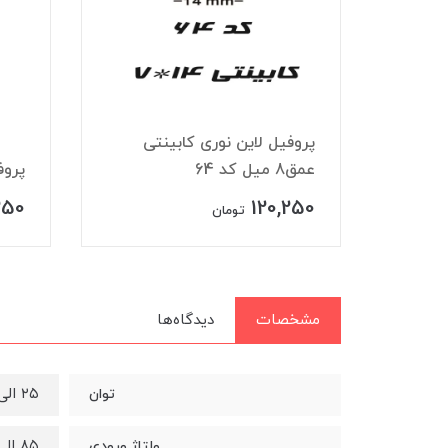
 چراغ مگنتی ۴۸ ولت
پروفیل لاین نوری کابینتی
عمق8 میل کد 64
پروف
250
120,250
تومان
مشخصات
دیدگاه‌ها
۲۵ الی ۳۶ وات
توان
۸۵ الی ۲۶۵ ولت
ولتاژ ورودی