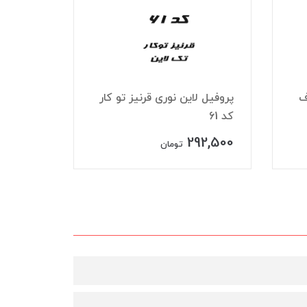
ف
پروفیل لاین نوری قرنیز تو کار
پروفیل 
کد 61
تک لاین ک
27,500
292,500
تومان