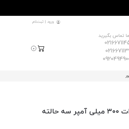
ورود
|
ثبت‌نام
ما تماس بگیرید
021667114
0
021667113
092049490
ور