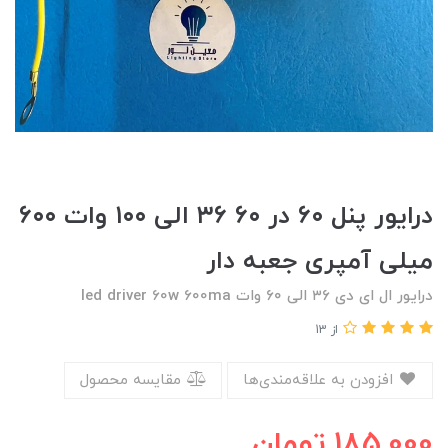
درایور پنل ۶۰ در ۶۰ ۳۶ الی ۱۰۰ وات ۶۰۰
میلی آمپری جعبه دار
درایور ال ای دی ۳۶ الی ۶۰ وات led driver 60w 600ma
از 13
افزودن به علاقه‌مندی‌ها
مقایسه محصول
185,000
تومان