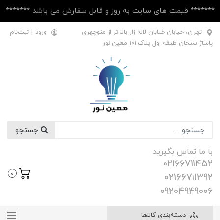
******* قیمت های سایت به روز و قابل سفارش می باشد *******
تهران، خیابان خیابان لاله زار بالا تر از منوچهری
ورود
|
ثبت‌نام
پاساژ سبحان طبقه اول پلاک ۱۰1 معین نور
جستجو
با ما تماس بگیرید
02166711452
0
02166711392
09204949006
دسته‌بندی کالاها