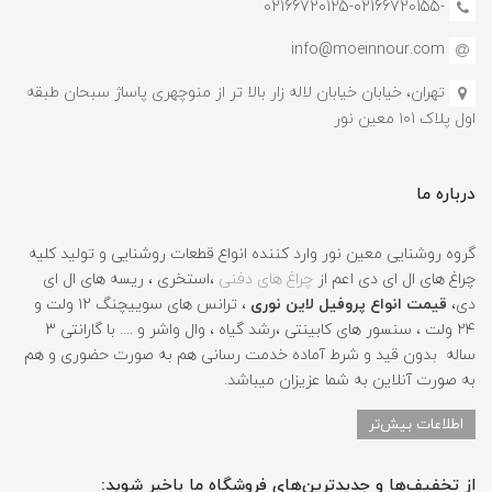
-02166720125-02166720155
info@moeinnour.com
تهران، خیابان خیابان لاله زار بالا تر از منوچهری پاساژ سبحان طبقه
اول پلاک ۱۰1 معین نور
درباره ما
گروه روشنایی معین نور وارد کننده انواع قطعات روشنایی و تولید کلیه
چراغ های ال ای دی اعم از
چراغ های دفنی
،استخری ، ریسه های ال ای
دی،
قیمت انواع پروفیل لاین نوری
، ترانس های سوییچنگ ۱۲ ولت و
۲۴ ولت ، سنسور های کابینتی ،رشد گیاه ، وال واشر و .... با گارانتی ۳
ساله بدون قید و شرط آماده خدمت رسانی هم به صورت حضوری و هم
به صورت آنلاین به شما عزیزان میباشد.
اطلاعات بیش‌تر
از تخفیف‌ها و جدیدترین‌های فروشگاه ما باخبر شوید: