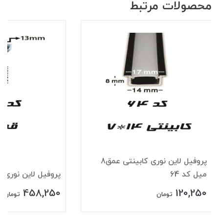
محصولات مرتبط
پروفیل لاین نوری کابینتی عمق8
میل کد 64
پروفیل لاین نوری قرن
458,250
120,250
تومان
تومان