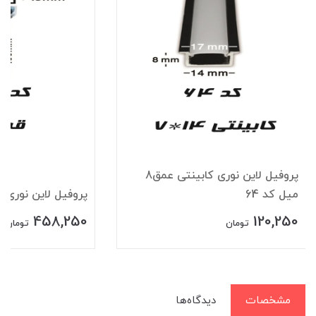
پروفیل لاین نوری کابینتی عمق8
میل کد 64
پروفیل لاین نوری قرن
458,250
120,250
تومان
تومان
مشخصات
دیدگاه‌ها