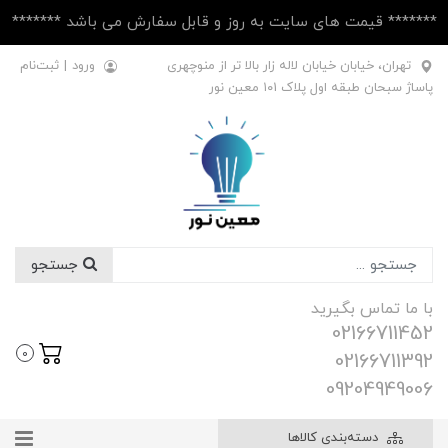
******* قیمت های سایت به روز و قابل سفارش می باشد *******
تهران، خیابان خیابان لاله زار بالا تر از منوچهری
ورود
|
ثبت‌نام
پاساژ سبحان طبقه اول پلاک ۱۰1 معین نور
جستجو
با ما تماس بگیرید
02166711452
0
02166711392
09204949006
دسته‌بندی کالاها