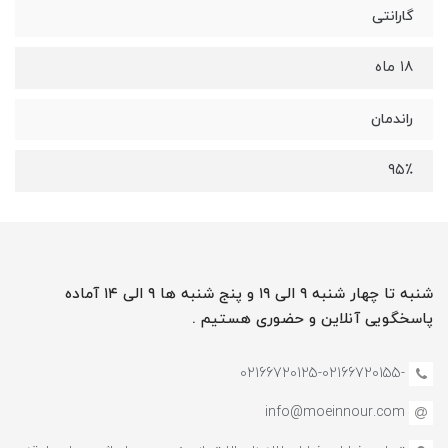
گارانتی
۱۸ ماه
راندمان
۹۵٪
شنبه تا چهار شنبه ۹ الی ۱۹ و پنج شنبه ها ۹ الی ۱۴ آماده
پاسخگویی آنلاین و حضوری هستیم .
-02166720125-02166720155
info@moeinnour.com