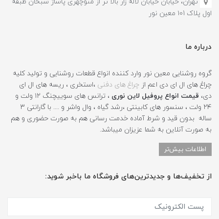
تهران، خیابان خیابان لاله زار بالا تر از منوچهری پاساژ سبحان طبقه
اول پلاک ۱۰1 معین نور
درباره ما
گروه روشنایی معین نور وارد کننده انواع قطعات روشنایی و تولید کلیه
چراغ های ال ای دی اعم از
چراغ های دفنی
،استخری ، ریسه های ال ای
دی،
قیمت انواع پروفیل لاین نوری
، ترانس های سوییچنگ ۱۲ ولت و
۲۴ ولت ، سنسور های کابینتی ،رشد گیاه ، وال واشر و .... با گارانتی ۳
ساله بدون قید و شرط آماده خدمت رسانی هم به صورت حضوری و هم
به صورت آنلاین به شما عزیزان میباشد.
اطلاعات بیش‌تر
از تخفیف‌ها و جدیدترین‌های فروشگاه ما باخبر شوید: