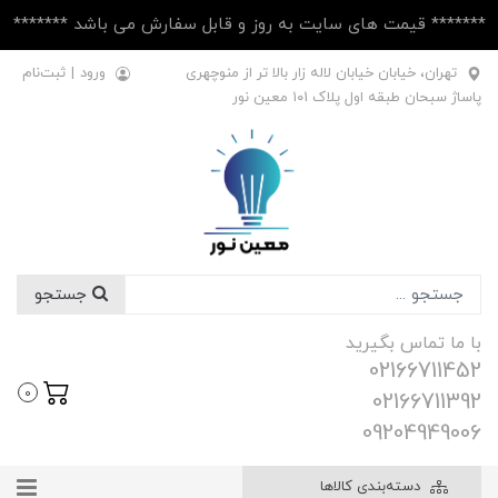
******* قیمت های سایت به روز و قابل سفارش می باشد *******
تهران، خیابان خیابان لاله زار بالا تر از منوچهری
ورود
|
ثبت‌نام
پاساژ سبحان طبقه اول پلاک ۱۰1 معین نور
جستجو
با ما تماس بگیرید
02166711452
0
02166711392
09204949006
دسته‌بندی کالاها