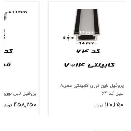
پروفیل لاین نوری کابینتی عمق8
میل کد 64
پروفیل لاین نوری قرن
458,250
120,250
تومان
تومان