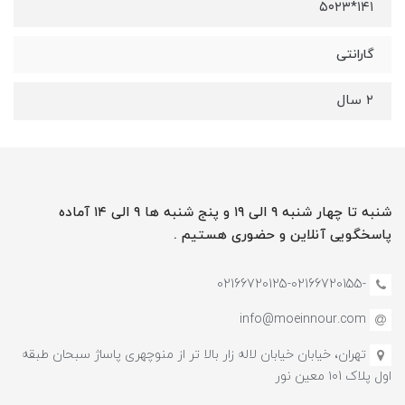
۱۴۱*۵۰۲۳
گارانتی
۲ سال
شنبه تا چهار شنبه ۹ الی ۱۹ و پنج شنبه ها ۹ الی ۱۴ آماده
پاسخگویی آنلاین و حضوری هستیم .
-02166720125-02166720155
info@moeinnour.com
تهران، خیابان خیابان لاله زار بالا تر از منوچهری پاساژ سبحان طبقه
اول پلاک ۱۰1 معین نور